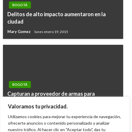
BOGOTÁ
Delitos de alto impacto aumentaron en la
ciudad
Mary Gomez
lunes enero 19, 2015
BOGOTÁ
BOGOTÁ
Capturan a proveedor de armas para
BOGOTÁ
Estos son los puntos habilitados este 28 de
asaltantes de Bogotá
Autoridades revelan nueva sustancia adictiva
Valoramos tu privacidad.
agosto para la vacuna contra COVID-19
Iván Briceño
sábado mayo 5, 2012
en «Chiquitecas» de Bogotá
Utilizamos cookies para mejorar tu experiencia de navegación,
Giovanni Alarcón M.
domingo agosto 28, 2022
ofrecerte anuncios o contenido personalizado y analizar
Manuel Reyes Beltran
lunes octubre 31, 2016
nuestro tráfico. Al hacer clic en "Aceptar todo", das tu