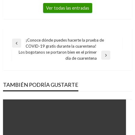
Ver todas las entradas
Navegación
¡Conoce dónde puedes hacerte la prueba de
Entrada
COVID-19 gratis durante la cuarentena!
de
anterior
Los bogotanos se portaron bien en el primer
entradas
Entrada
día de cuarentena
siguiente
TAMBIÉN PODRÍA GUSTARTE