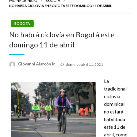
PÁGINA DE INICIO
BOGOTÁ
NO HABRÁ CICLOVÍA EN BOGOTÁ ESTE DOMINGO 11 DE ABRIL
BOGOTÁ
No habrá ciclovía en Bogotá este
domingo 11 de abril
Publicado
Giovanni Alarcón M.
domingo abril 11, 2021
el
La
tradicional
ciclovía
dominical
no estará
habilitada
este 11 de
abril, como