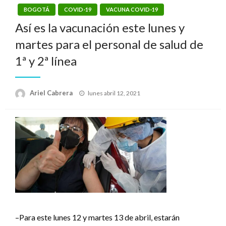
BOGOTÁ
COVID-19
VACUNA COVID-19
Así es la vacunación este lunes y
martes para el personal de salud de
1ª y 2ª línea
Publicado
Ariel Cabrera
lunes abril 12, 2021
el
–Para este lunes 12 y martes 13 de abril, estarán