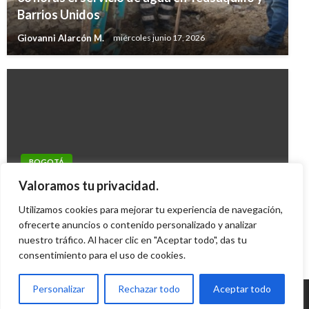
Barrios Unidos
Giovanni Alarcón M.
miércoles junio 17, 2026
BOGOTÁ
CTI inicia búsqueda de periodista
Valoramos tu privacidad.
desaparecido en Bogotá
Utilizamos cookies para mejorar tu experiencia de navegación,
Margarita Bedoya
ofrecerte anuncios o contenido personalizado y analizar
sábado diciembre 14, 2013
nuestro tráfico. Al hacer clic en "Aceptar todo", das tu
consentimiento para el uso de cookies.
Personalizar
Rechazar todo
Aceptar todo
© Radio Santa Fe 1070 am