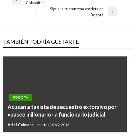
Entrada
Colsanitas
de
anterior
Sigue la cuarentena estricta en
entradas
Entrada
Bogotá
siguiente
TAMBIÉN PODRÍA GUSTARTE
BOGOTÁ
Acusan a taxista de secuestro extorsivo por
«paseo millonario» a funcionario judicial
Ariel Cabrera
martes julio 9, 2013