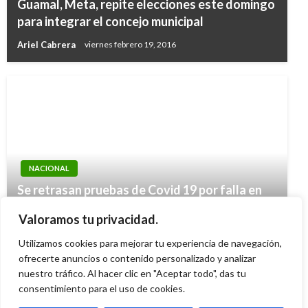
Guamal, Meta, repite elecciones este domingo
para integrar el concejo municipal
Ariel Cabrera
viernes febrero 19, 2016
NACIONAL
NACIONAL
Bomberos lograron controlar incendio
Se retrasan pruebas de Covid 19 por falla en
JUSTICIA
forestal entre Boyacá y Casanare que arrasó
máquina de Instituto Nacional de Salud
Procuraduría destituyó a dos detectives del
Valoramos tu privacidad.
con 800 hectáreas de vegetación
Manuel Reyes Beltran
viernes marzo 27, 2020
DAS por chuzadas
Utilizamos cookies para mejorar tu experiencia de navegación,
Andres Felipe Gama
martes febrero 6, 2018
Iván Briceño
ofrecerte anuncios o contenido personalizado y analizar
viernes septiembre 24, 2010
nuestro tráfico. Al hacer clic en "Aceptar todo", das tu
consentimiento para el uso de cookies.