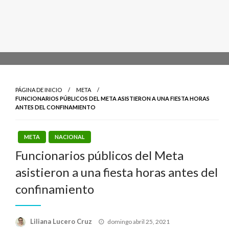
PÁGINA DE INICIO
META
FUNCIONARIOS PÚBLICOS DEL META ASISTIERON A UNA FIESTA HORAS
ANTES DEL CONFINAMIENTO
META
NACIONAL
Funcionarios públicos del Meta
asistieron a una fiesta horas antes del
confinamiento
Publicado
Liliana Lucero Cruz
domingo abril 25, 2021