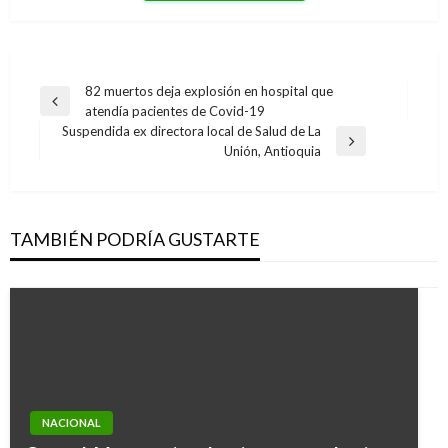
Navegación
82 muertos deja explosión en hospital que
Entrada
atendía pacientes de Covid-19
de
anterior
Suspendida ex directora local de Salud de La
entradas
Entrada
Unión, Antioquia
siguiente
TAMBIÉN PODRÍA GUSTARTE
NACIONAL