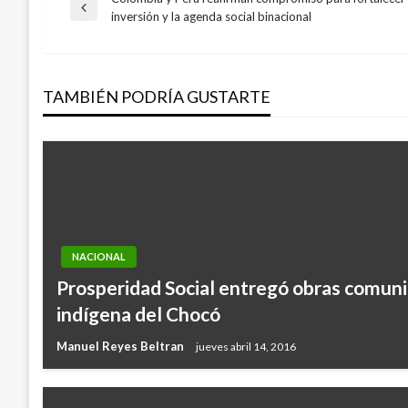
Navegación
Entrada
inversión y la agenda social binacional
anterior
de
TAMBIÉN PODRÍA GUSTARTE
entradas
NACIONAL
Prosperidad Social entregó obras comuni
indígena del Chocó
Manuel Reyes Beltran
jueves abril 14, 2016