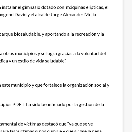
 instalar el gimnasio dotado con máquinas elípticas, el
é Dangond David y el alcalde Jorge Alexander Mejía
arque biosaludable, y aportando a la recreación y la
 otros municipios y se logra gracias a la voluntad del
ica y un estilo de vida saludable”.
este municipio y que fortalece la organización social y
cipios PDET, ha sido beneficiado por la gestión de la
tamental de víctimas destacó que “ya que se ve
a las Víctimas si nos cumple y que sí vale la pena