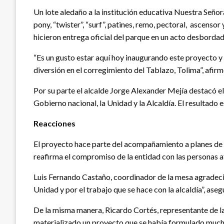
Un lote aledaño a la institución educativa Nuestra Señor
pony, “twister”, “surf”, patines, remo, pectoral, ascenso
hicieron entrega oficial del parque en un acto desbordado
“Es un gusto estar aquí hoy inaugurando este proyecto y
diversión en el corregimiento del Tablazo, Tolima”, afir
Por su parte el alcalde Jorge Alexander Mejía destacó el
Gobierno nacional, la Unidad y la Alcaldía. El resultado e
Reacciones
El proyecto hace parte del acompañamiento a planes de r
reafirma el compromiso de la entidad con las personas a
Luis Fernando Castaño, coordinador de la mesa agradeció 
Unidad y por el trabajo que se hace con la alcaldía”, aseg
De la misma manera, Ricardo Cortés, representante de la
materializado un proyecto que se había formulado muchos