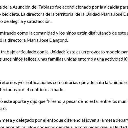
a de la Asunción del Tablazo fue acondicionado por la alcaldía para
r y bicicleta. La directora de la territorial de la Unidad María Jos
 de alegría y satisfacción.
 mirando cómo la comunidad y los niños están disfrutando de este p
mó la directora María Jose Dangond.
 trabajo articulado con la Unidad: “este es un proyecto modelo para
s unos niños felices, unas familias unidas entorno a una actividad lúd
etornos y/o reubicaciones comunitarias que adelanta la Unidad en 
fectadas por el conflicto armado.
este aporte y dijo que “Fresno, a pesar de no estar entre los muni
uró.
 mesa y delegado por el enfoque diferencial joven a la mesa depar
 años atrás. Hoy podemos decirle a la comunidad que la Unidad par