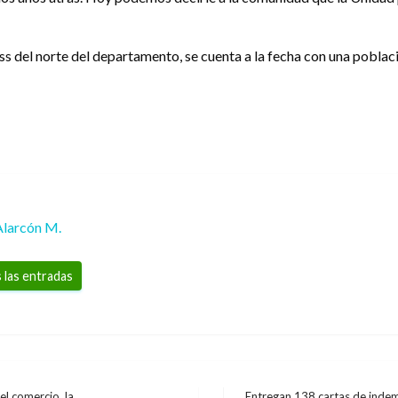
s del norte del departamento, se cuenta a la fecha con una poblaci
Alarcón M.
 las entradas
l comercio, la
Entregan 138 cartas de indem