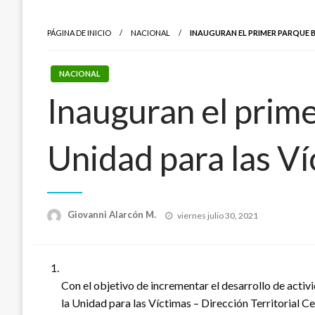
PÁGINA DE INICIO
NACIONAL
INAUGURAN EL PRIMER PARQUE 
NACIONAL
Inauguran el prim
Unidad para las Ví
Publicado
Giovanni Alarcón M.
viernes julio 30, 2021
el
Con el objetivo de incrementar el desarrollo de activ
la Unidad para las Víctimas – Dirección Territorial 