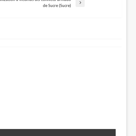
de Sucre (Sucre)
s una de las más peligrosas del país
13, 2016