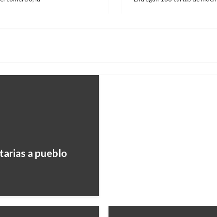
Entrada
siguiente
NACIONAL
Vía Quibdó-Medellín e
Andres Felipe Gama
lunes junio 
tarias a pueblo