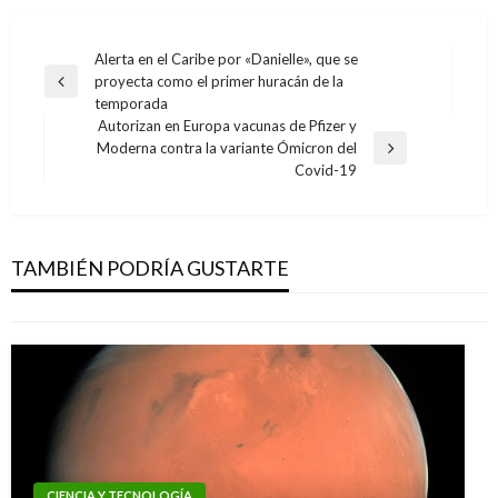
Navegación
Alerta en el Caribe por «Danielle», que se
proyecta como el primer huracán de la
de
Entrada
temporada
anterior
entradas
Autorizan en Europa vacunas de Pfizer y
Moderna contra la variante Ómicron del
Entrada
Covid-19
siguiente
CIENCIA Y TECNOLOGÍA
Apple retrasó el lanzamiento del iPad Mini con
retina display
TAMBIÉN PODRÍA GUSTARTE
Iván Briceño
miércoles octubre 2, 2013
CIENCIA Y TECNOLOGÍA