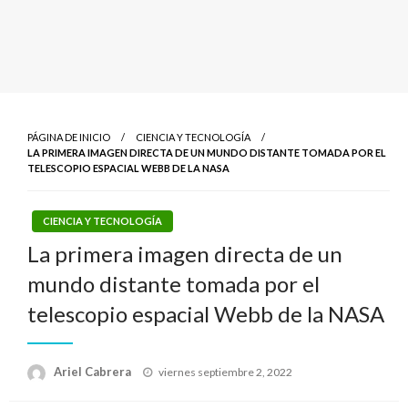
PÁGINA DE INICIO
CIENCIA Y TECNOLOGÍA
LA PRIMERA IMAGEN DIRECTA DE UN MUNDO DISTANTE TOMADA POR EL
TELESCOPIO ESPACIAL WEBB DE LA NASA
CIENCIA Y TECNOLOGÍA
La primera imagen directa de un
mundo distante tomada por el
telescopio espacial Webb de la NASA
Publicado
Ariel Cabrera
viernes septiembre 2, 2022
el