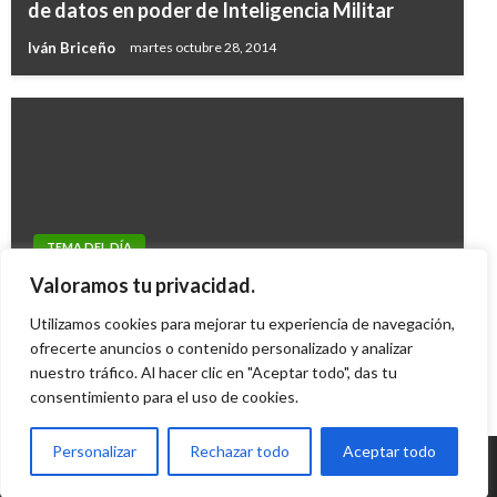
de datos en poder de Inteligencia Militar
Iván Briceño
martes octubre 28, 2014
TEMA DEL DÍA
Entre las victimas del ‘asesino de Monserrate’
Valoramos tu privacidad.
se encontraron dos menores de edad
Utilizamos cookies para mejorar tu experiencia de navegación,
Andres Felipe Gama
ofrecerte anuncios o contenido personalizado y analizar
miércoles enero 20, 2016
nuestro tráfico. Al hacer clic en "Aceptar todo", das tu
consentimiento para el uso de cookies.
Personalizar
Rechazar todo
Aceptar todo
© Radio Santa Fe 1070 am