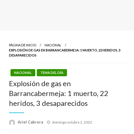
PÁGINA DE INICIO
NACIONAL
EXPLOSIÓN DE GAS EN BARRANCABERMEJA: 1 MUERTO, 22 HERIDOS, 3
DESAPARECIDOS
NACIONAL
TEMA DEL DÍA
Explosión de gas en
Barrancabermeja: 1 muerto, 22
heridos, 3 desaparecidos
Publicado
Ariel Cabrera
domingo octubre 2, 2022
el