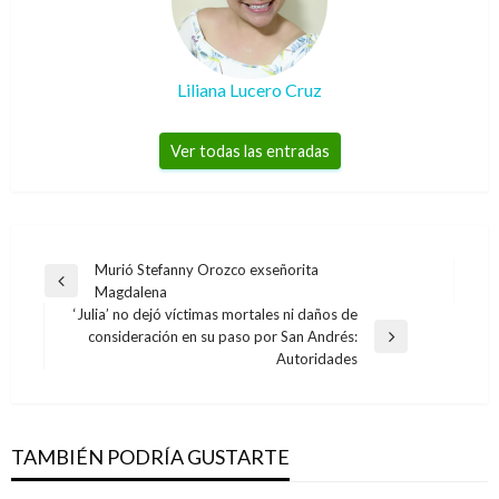
Liliana Lucero Cruz
Ver todas las entradas
Navegación
Murió Stefanny Orozco exseñorita
Entrada
Magdalena
de
anterior
‘Julia’ no dejó víctimas mortales ni daños de
entradas
consideración en su paso por San Andrés:
Entrada
Autoridades
siguiente
TAMBIÉN PODRÍA GUSTARTE