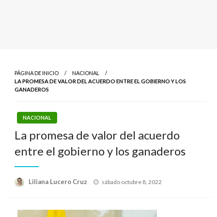
PÁGINA DE INICIO
NACIONAL
LA PROMESA DE VALOR DEL ACUERDO ENTRE EL GOBIERNO Y LOS
GANADEROS
NACIONAL
La promesa de valor del acuerdo
entre el gobierno y los ganaderos
Publicado
Liliana Lucero Cruz
sábado octubre 8, 2022
el