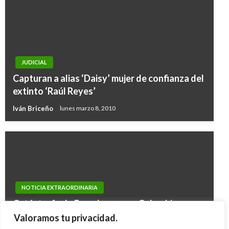
JUDICIAL
Capturan a alias ‘Daisy’ mujer de confianza del
extinto ‘Raúl Reyes’
Iván Briceño
lunes marzo 8, 2010
NOTICIA EXTRAORDINARIA
Catástrofe de Ecuador urge a Colombia
adoptar medidas en materia de construcción:
Valoramos tu privacidad.