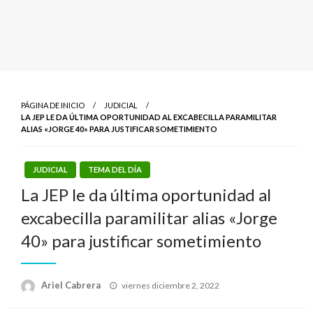
PÁGINA DE INICIO
JUDICIAL
LA JEP LE DA ÚLTIMA OPORTUNIDAD AL EXCABECILLA PARAMILITAR
ALIAS «JORGE 40» PARA JUSTIFICAR SOMETIMIENTO
JUDICIAL
TEMA DEL DÍA
La JEP le da última oportunidad al
excabecilla paramilitar alias «Jorge
40» para justificar sometimiento
Publicado
Ariel Cabrera
viernes diciembre 2, 2022
el