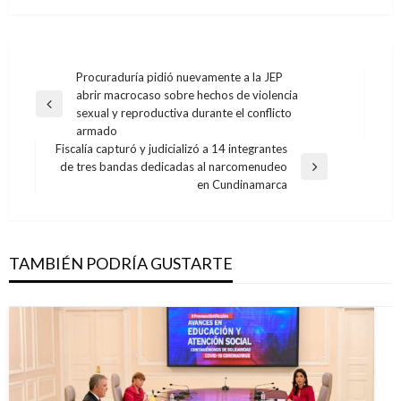
Navegación
Procuraduría pidió nuevamente a la JEP
abrir macrocaso sobre hechos de violencia
de
Entrada
sexual y reproductiva durante el conflicto
entradas
anterior
armado
Fiscalía capturó y judicializó a 14 integrantes
de tres bandas dedicadas al narcomenudeo
Entrada
en Cundinamarca
siguiente
TAMBIÉN PODRÍA GUSTARTE