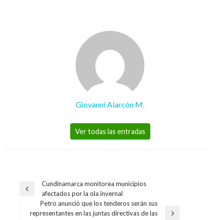
Giovanni Alarcón M.
Ver todas las entradas
Navegación
Cundinamarca monitorea municipios
Entrada
afectados por la ola invernal
de
anterior
Petro anunció que los tenderos serán sus
entradas
representantes en las juntas directivas de las
Entrada