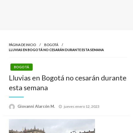
PÁGINA DE INICIO
BOGOTÁ
LLUVIAS EN BOGOTÁ NO CESARÁN DURANTE ESTA SEMANA
BOGOTÁ
Lluvias en Bogotá no cesarán durante
esta semana
Publicado
Giovanni Alarcón M.
jueves enero 12, 2023
el