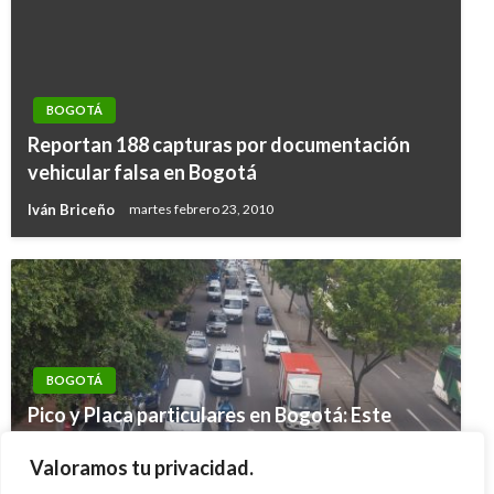
BOGOTÁ
Reportan 188 capturas por documentación
vehicular falsa en Bogotá
Iván Briceño
martes febrero 23, 2010
BOGOTÁ
Pico y Placa particulares en Bogotá: Este
BOGOTÁ
martes 9 de junio de 2026 No pueden circular
Este martes, el Presidente saluda al Cuerpo
Valoramos tu privacidad.
placas terminadas en 6, 7, 8, 9 y 0; taxis 9 y 0
Diplomático acreditado en Colombia