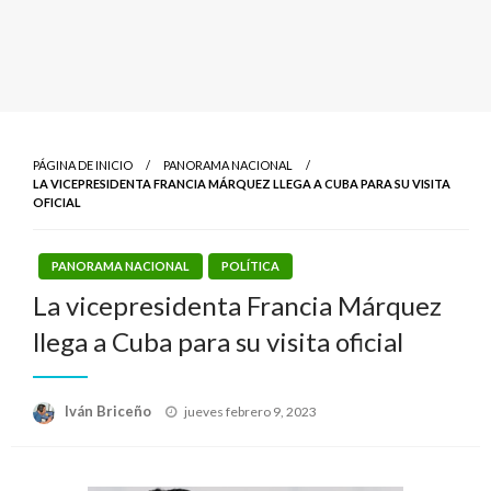
PÁGINA DE INICIO
PANORAMA NACIONAL
LA VICEPRESIDENTA FRANCIA MÁRQUEZ LLEGA A CUBA PARA SU VISITA
OFICIAL
PANORAMA NACIONAL
POLÍTICA
La vicepresidenta Francia Márquez
llega a Cuba para su visita oficial
Publicado
Iván Briceño
jueves febrero 9, 2023
el