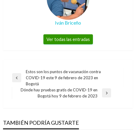
Iván Briceño
Ver todas las entradas
Navegación
Estos son los puntos de vacunación contra
COVID-19 este 9 de febrero de 2023 en
de
Entrada
Bogotá
anterior
entradas
Dónde hay pruebas gratis de COVID-19 en
Entrada
Bogotá hoy 9 de febrero de 2023
siguiente
TAMBIÉN PODRÍA GUSTARTE