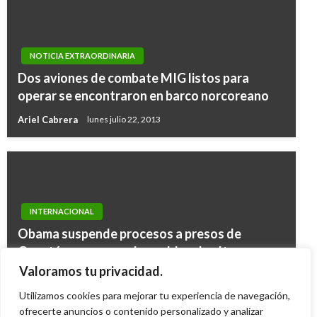
NOTICIA EXTRAORDINARIA
Dos aviones de combate MIG listos para
operar se encontraron en barco norcoreano
Ariel Cabrera
lunes julio 22, 2013
INTERNACIONAL
Obama suspende procesos a presos de
Guantánamo, congela sueldos de altos
funcionarios y pone freno a tráfico de
Valoramos tu privacidad.
influencias
Utilizamos cookies para mejorar tu experiencia de navegación,
Ariel Cabrera
ofrecerte anuncios o contenido personalizado y analizar
miércoles enero 21, 2009