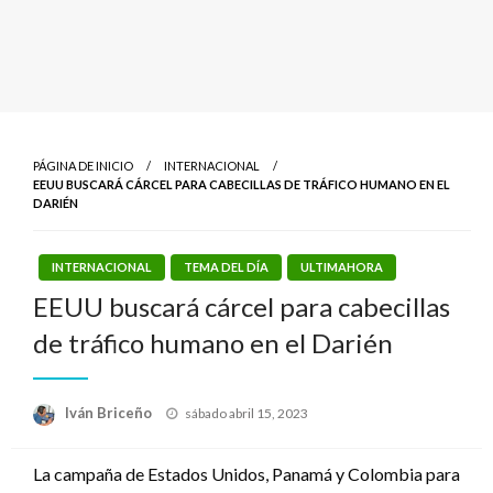
PÁGINA DE INICIO
INTERNACIONAL
EEUU BUSCARÁ CÁRCEL PARA CABECILLAS DE TRÁFICO HUMANO EN EL
DARIÉN
INTERNACIONAL
TEMA DEL DÍA
ULTIMAHORA
EEUU buscará cárcel para cabecillas
de tráfico humano en el Darién
Publicado
Iván Briceño
sábado abril 15, 2023
el
La campaña de Estados Unidos, Panamá y Colombia para