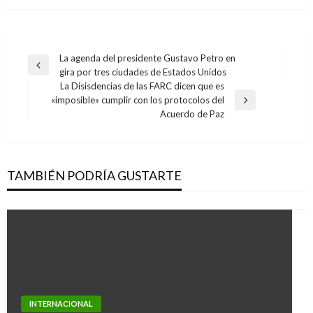
Navegación
La agenda del presidente Gustavo Petro en
Entrada
gira por tres ciudades de Estados Unidos
de
anterior
La Disisdencias de las FARC dicen que es
entradas
«imposible» cumplir con los protocolos del
Entrada
Acuerdo de Paz
siguiente
TAMBIÉN PODRÍA GUSTARTE
INTERNACIONAL