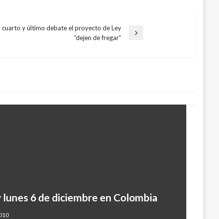
cuarto y último debate el proyecto de Ley
“dejen de fregar”
Circuito Ecoturístico en la ciénaga
 lunes 6 de diciembre en Colombia
2010