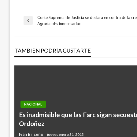
Corte Suprema de Justicia se declara en contra de la cr
Navegación
Entrada
Agraria: «Es innecesaria»
anterior
de
TAMBIÉN PODRÍA GUSTARTE
entradas
NACIONAL
Es inadmisible que las Farc sigan secues
Ordoñez
Iván Briceño
jueves enero 31, 2013