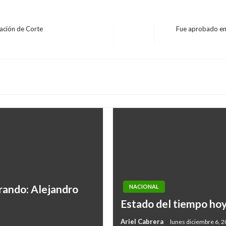
eación de Corte
Fue aprobado en 
Entrada
siguiente
NACIONAL
trando: Alejandro
NACIONAL
Santa Marta: entregan 
Estado del tiempo hoy
grande
Ariel Cabrera
lunes diciembre 6, 