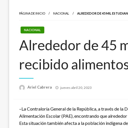
PÁGINA DE INICIO
NACIONAL
ALREDEDOR DE 45 MIL ESTUDIAN
NACIONAL
Alrededor de 45 m
recibido alimentos
Publicado
Ariel Cabrera
jueves abril 20, 2023
el
–La Contraloría General de la República, a través de la
Alimentación Escolar (PAE), encontrando que alrededor d
Esta situación también afecta a la población indígena de