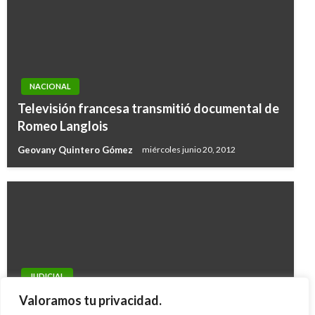
NACIONAL
Televisión francesa transmitió documental de
Romeo Langlois
Geovany Quintero Gómez
miércoles junio 20, 2012
JUDICIAL
Un hombre mató a su suegra y se suicidó
Valoramos tu privacidad.