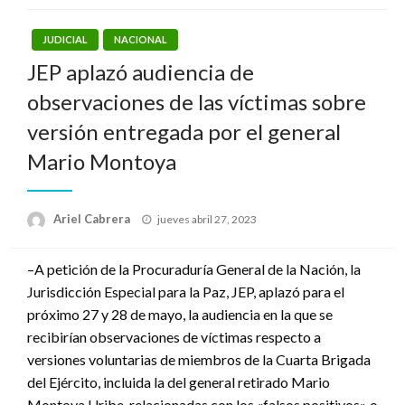
JUDICIAL
NACIONAL
JEP aplazó audiencia de
observaciones de las víctimas sobre
versión entregada por el general
Mario Montoya
Publicado
Ariel Cabrera
jueves abril 27, 2023
el
–A petición de la Procuraduría General de la Nación, la
Jurisdicción Especial para la Paz, JEP, aplazó para el
próximo 27 y 28 de mayo, la audiencia en la que se
recibirían observaciones de víctimas respecto a
versiones voluntarias de miembros de la Cuarta Brigada
del Ejército, incluida la del general retirado Mario
Montoya Uribe, relacionadas con los «falsos positivos» o