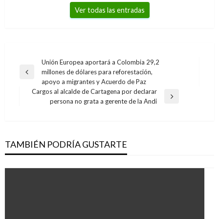
Ver todas las entradas
Navegación
Unión Europea aportará a Colombia 29,2
millones de dólares para reforestación,
de
Entrada
apoyo a migrantes y Acuerdo de Paz
anterior
entradas
Cargos al alcalde de Cartagena por declarar
Entrada
persona no grata a gerente de la Andi
siguiente
TAMBIÉN PODRÍA GUSTARTE