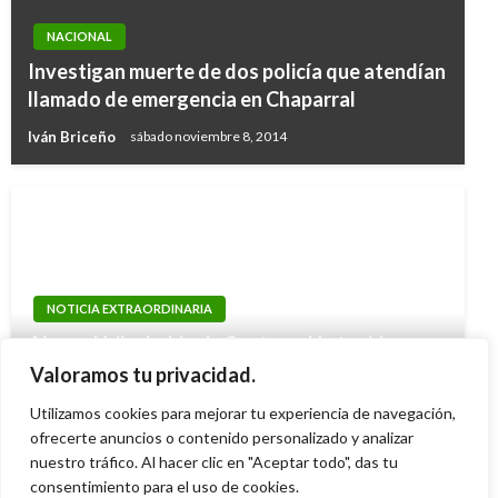
NACIONAL
Investigan muerte de dos policía que atendían
llamado de emergencia en Chaparral
Iván Briceño
sábado noviembre 8, 2014
NOTICIA EXTRAORDINARIA
Alvaro Uribe habla de Santos: «He tenido
contradictores muy duros, pero han sido
Valoramos tu privacidad.
leales»
Utilizamos cookies para mejorar tu experiencia de navegación,
Ariel Cabrera
ofrecerte anuncios o contenido personalizado y analizar
domingo agosto 14, 2016
nuestro tráfico. Al hacer clic en "Aceptar todo", das tu
consentimiento para el uso de cookies.