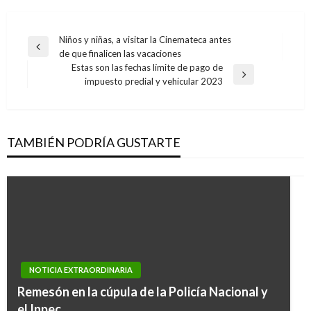
Navegación
Niños y niñas, a visitar la Cinemateca antes
Entrada
de que finalicen las vacaciones
de
anterior
Estas son las fechas límite de pago de
entradas
Entrada
impuesto predial y vehicular 2023
siguiente
TAMBIÉN PODRÍA GUSTARTE
NOTICIA EXTRAORDINARIA
Remesón en la cúpula de la Policía Nacional y
el Inpec