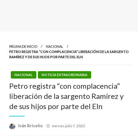
PÁGINA DE INICIO
NACIONAL
PETRO REGISTRA “CON COMPLACENCIA” LIBERACIÓN DE LA SARGENTO
RAMÍREZ Y DE SUS HIJOS POR PARTE DEL ELN
NACIONAL
NOTICIA EXTRAORDINARIA
Petro registra “con complacencia”
liberación de la sargento Ramírez y
de sus hijos por parte del Eln
Publicado
Iván Briceño
viernes julio 7, 2023
el