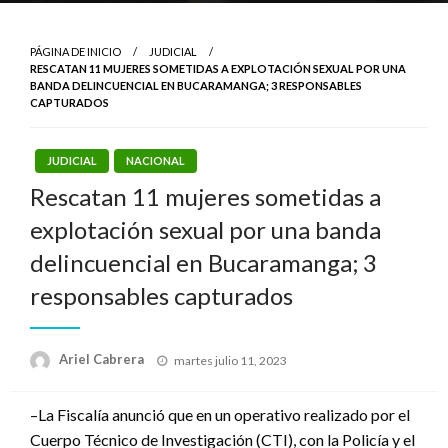
PÁGINA DE INICIO
JUDICIAL
RESCATAN 11 MUJERES SOMETIDAS A EXPLOTACIÓN SEXUAL POR UNA
BANDA DELINCUENCIAL EN BUCARAMANGA; 3 RESPONSABLES
CAPTURADOS
JUDICIAL
NACIONAL
Rescatan 11 mujeres sometidas a
explotación sexual por una banda
delincuencial en Bucaramanga; 3
responsables capturados
Publicado
Ariel Cabrera
martes julio 11, 2023
el
–La Fiscalía anunció que en un operativo realizado por el
Cuerpo Técnico de Investigación (CTI), con la Policía y el