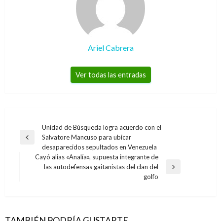
Ariel Cabrera
Ver todas las entradas
Navegación
Unidad de Búsqueda logra acuerdo con el
Salvatore Mancuso para ubicar
de
Entrada
desaparecidos sepultados en Venezuela
anterior
entradas
Cayó alias «Analía», supuesta integrante de
las autodefensas gaitanistas del clan del
Entrada
golfo
siguiente
TAMBIÉN PODRÍA GUSTARTE