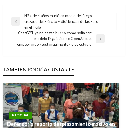
Navegación
Niña de 4 años murió en medio del fuego
cruzado del Ejército y disidencias de las Farc
de
Entrada
en el Huila
anterior
entradas
ChatGPT ya no es tan bueno como solía ser;
modelo lingüístico de OpenAI está
Entrada
empeorando «sustancialmente», dice estudio
siguiente
TAMBIÉN PODRÍA GUSTARTE
NACIONAL
Defensoría reporta desplazamiento masivo en