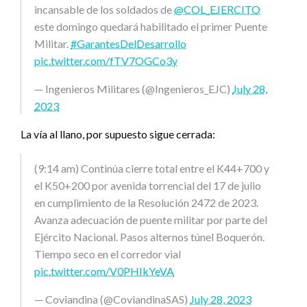
incansable de los soldados de
@COL_EJERCITO
este domingo quedará habilitado el primer Puente
Militar.
#GarantesDelDesarrollo
pic.twitter.com/fTV7OGCo3y
— Ingenieros Militares (@Ingenieros_EJC)
July 28,
2023
La vía al llano, por supuesto sigue cerrada:
(9:14 am) Continúa cierre total entre el K44+700 y
el K50+200 por avenida torrencial del 17 de julio
en cumplimiento de la Resolución 2472 de 2023.
Avanza adecuación de puente militar por parte del
Ejército Nacional. Pasos alternos túnel Boquerón.
Tiempo seco en el corredor vial
pic.twitter.com/V0PHIkYeVA
— Coviandina (@CoviandinaSAS)
July 28, 2023