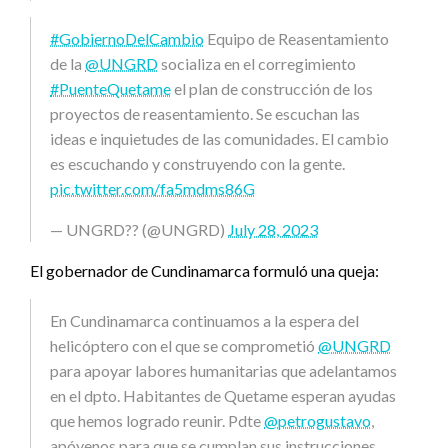
#GobiernoDelCambio
Equipo de Reasentamiento
de la
@UNGRD
socializa en el corregimiento
#PuenteQuetame
el plan de construcción de los
proyectos de reasentamiento. Se escuchan las
ideas e inquietudes de las comunidades. El cambio
es escuchando y construyendo con la gente.
pic.twitter.com/fa5mdms86G
— UNGRD?? (@UNGRD)
July 28, 2023
El gobernador de Cundinamarca formuló una queja:
En Cundinamarca continuamos a la espera del
helicóptero con el que se comprometió
@UNGRD
para apoyar labores humanitarias que adelantamos
en el dpto. Habitantes de Quetame esperan ayudas
que hemos logrado reunir. Pdte
@petrogustavo
,
apóyenos para que se cumplan sus instrucciones.