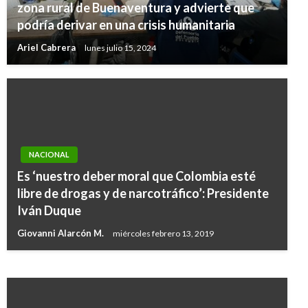
zona rural de Buenaventura y advierte que
podría derivar en una crisis humanitaria
Ariel Cabrera
lunes julio 15, 2024
NACIONAL
Es ‘nuestro deber moral que Colombia esté
JUDICIAL
libre de drogas y de narcotráfico’: Presidente
Se fugan 2 paramilitares de la Cárcel de La
Iván Duque
Picota en Bogotá
Giovanni Alarcón M.
miércoles febrero 13, 2019
Ariel Cabrera
jueves febrero 25, 2010