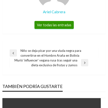
Ariel Cabrera
Ver todas las entradas
Navegación
Niño se deja picar por una viuda negra para
Entrada
convertirse en el Hombre Araña en Bolivia
de
anterior
Murió ‘influencer’ vegana rusa tras seguir una
entradas
Entrada
dieta exclusiva de frutas y zumos
siguiente
TAMBIÉN PODRÍA GUSTARTE