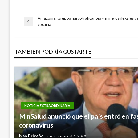
Amazonía: Grupos narcotraficantes y mineros ilegales 
Navegación
Entrada
cocaína
anterior
de
TAMBIÉN PODRÍA GUSTARTE
entradas
NOTICIA EXTRAORDINARIA
MinSalud anunció que el país entró en fa
coronavirus
Iván Briceño
martes marzo 31, 2020