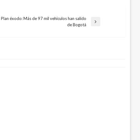
Plan éxodo: Más de 97 mil vehículos han salido
ntrada
de Bogotá
guiente
 la celebración de Halloween. Aquí
ones
ubre 30, 2016