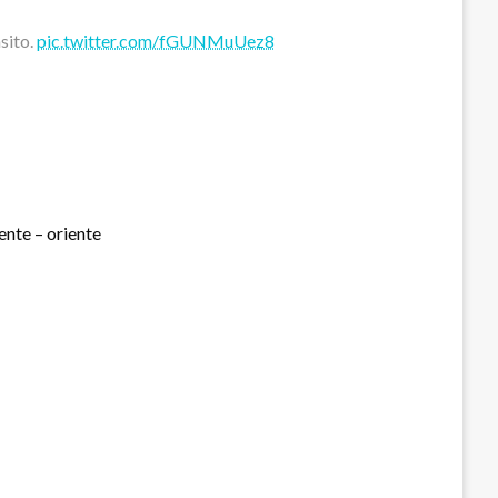
nsito.
pic.twitter.com/fGUNMuUez8
ente – oriente