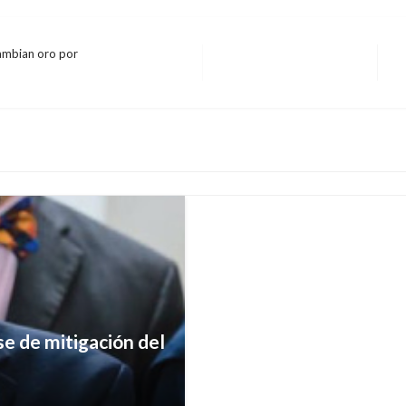
cambian oro por
E
BOGOTÁ
si
Bogotá está lista para
algunas recomendaci
Giovanni Alarcón M.
domingo oct
se de mitigación del