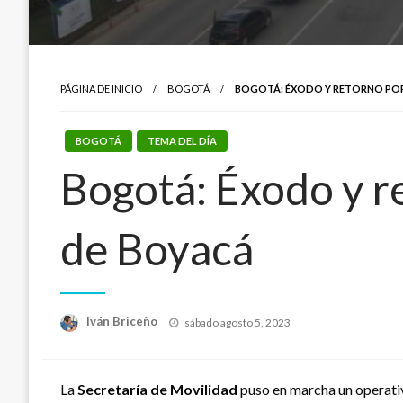
PÁGINA DE INICIO
BOGOTÁ
BOGOTÁ: ÉXODO Y RETORNO POR 
BOGOTÁ
TEMA DEL DÍA
Bogotá: Éxodo y re
de Boyacá
Publicado
Iván Briceño
sábado agosto 5, 2023
el
La
Secretaría de Movilidad
puso en marcha un operativ