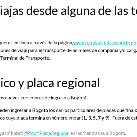
ajas desde alguna de las t
uetes en línea a través de la página
www.terminaldetransporte.go
iones de viaje para el transporte de animales de compañía y/o ca
 Terminal de Transporte.
ico y placa regional
n los nueves corredores de ingreso a Bogotá.
ueden ingresar a Bogotá los carros particulares de placas que final
rros cuya placa termina en número impar (
1, 3, 5, 7 y 9
). Fuera de es
oyacá' habrá
#PicoYPlacaRegional
en las 9 entradas a Bogotá.