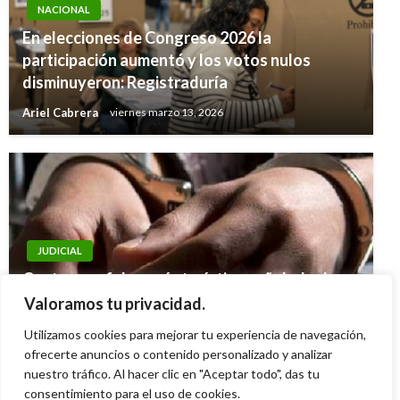
NACIONAL
En elecciones de Congreso 2026 la
participación aumentó y los votos nulos
disminuyeron: Registraduría
Ariel Cabrera
viernes marzo 13, 2026
JUDICIAL
Capturan a falso guía turístico señalado de
suministrar sustancias tóxicas a extranjeros
Valoramos tu privacidad.
para hurtarles sus pertenencias
Utilizamos cookies para mejorar tu experiencia de navegación,
Ariel Cabrera
ofrecerte anuncios o contenido personalizado y analizar
sábado agosto 16, 2025
nuestro tráfico. Al hacer clic en "Aceptar todo", das tu
consentimiento para el uso de cookies.