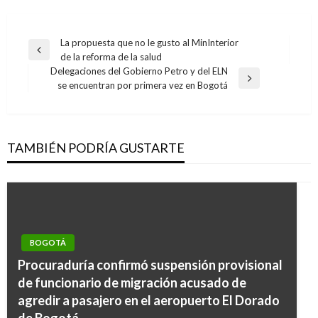
Navegación
La propuesta que no le gusto al MinInterior
Entrada
de la reforma de la salud
de
anterior
Delegaciones del Gobierno Petro y del ELN
entradas
Entrada
se encuentran por primera vez en Bogotá
siguiente
TAMBIÉN PODRÍA GUSTARTE
BOGOTÁ
Procuraduría confirmó suspensión provisional
de funcionario de migración acusado de
agredir a pasajero en el aeropuerto El Dorado