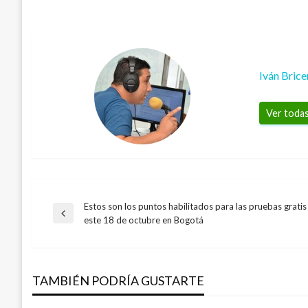
Iván Bric
Ver todas
Estos son los puntos habilitados para las pruebas grat
Navegación
Entrada
este 18 de octubre en Bogotá
anterior
de
TAMBIÉN PODRÍA GUSTARTE
entradas