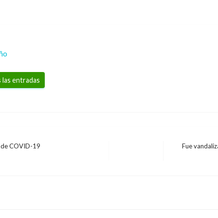
eño
 las entradas
is de COVID-19
Fue vandali
Entrada
ELECCIONES
siguiente
Plataforma del Ministe
quejas sobre delitos e
Iván Briceño
martes agosto 6, 201