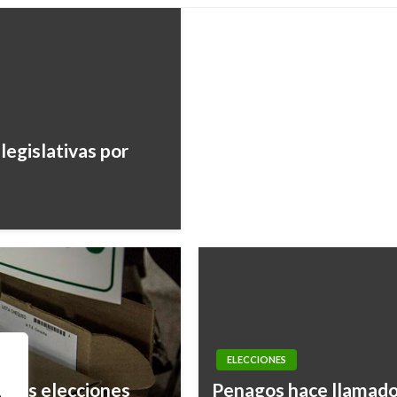
legislativas por
ELECCIONES
a las elecciones
Penagos hace llamado p
,