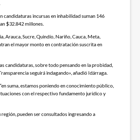
.
on candidaturas incursas en inhabilidad suman 146
man $32.842 millones.
ia, Arauca, Sucre, Quindío, Nariño, Cauca, Meta,
ntran el mayor monto en contratación suscrita en
las candidaturas, sobre todo pensando en la probidad,
 Transparencia seguirá indagando», añadió Idárraga.
s, “en suma, estamos poniendo en conocimiento público,
situaciones con el respectivo fundamento jurídico y
su región, pueden ser consultados ingresando a