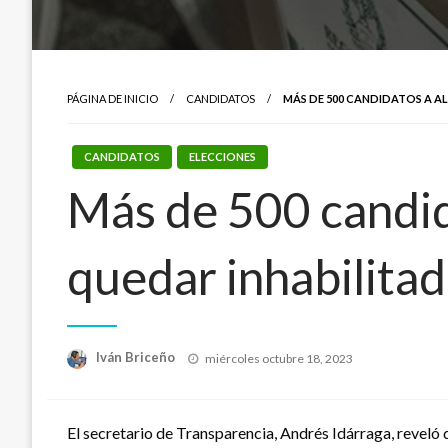
PÁGINA DE INICIO
CANDIDATOS
MÁS DE 500 CANDIDATOS A A
CANDIDATOS
ELECCIONES
Más de 500 candid
quedar inhabilitad
Publicado
Iván Briceño
miércoles octubre 18, 2023
el
El secretario de Transparencia, Andrés Idárraga, reveló 