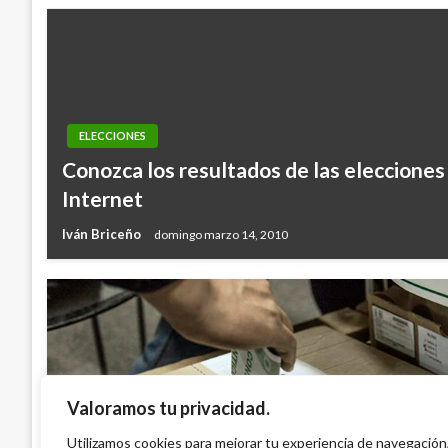
ELECCIONES
Conozca los resultados de las elecciones 
Internet
Iván Briceño
domingo marzo 14, 2010
Valoramos tu privacidad.
ELECCIONES
Gobierno presentó plan de seguridad par
Utilizamos cookies para mejorar tu experiencia de navegación