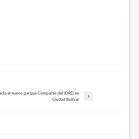
zado el nuevo parque Compartir del IDRD en
Ciudad Bolívar
rio del Interior ya ha recibido 602
lectorales
9