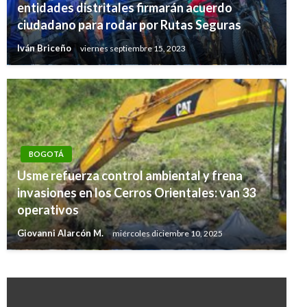
entidades distritales firmarán acuerdo
ciudadano para rodar por Rutas Seguras
Iván Briceño
viernes septiembre 15, 2023
BOGOTÁ
Usme refuerza control ambiental y frena
BOGOTÁ
invasiones en los Cerros Orientales: van 33
Brindarán capacitación a más de 9.000
operativos
funcionarios del Distrito
Giovanni Alarcón M.
miércoles diciembre 10, 2025
Giovanni Alarcón M.
lunes agosto 27, 2018