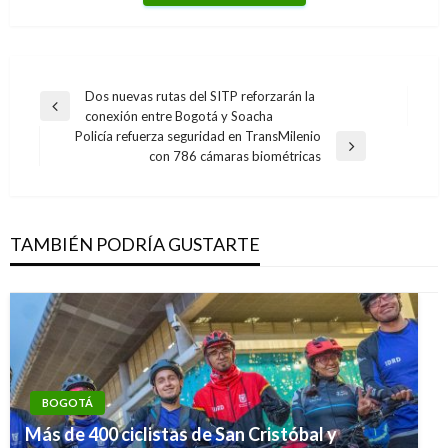
Navegación
Dos nuevas rutas del SITP reforzarán la
Entrada
conexión entre Bogotá y Soacha
de
anterior
Policía refuerza seguridad en TransMilenio
entradas
Entrada
con 786 cámaras biométricas
siguiente
TAMBIÉN PODRÍA GUSTARTE
BOGOTÁ
Más de 400 ciclistas de San Cristóbal y