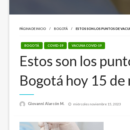
PÁGINA DE INICIO
BOGOTÁ
ESTOS SON LOS PUNTOS DE VACU
BOGOTÁ
COVID-19
VACUNA COVID-19
Estos son los pun
Bogotá hoy 15 de
Publicado
Giovanni Alarcón M.
miércoles noviembre 15, 2023
el