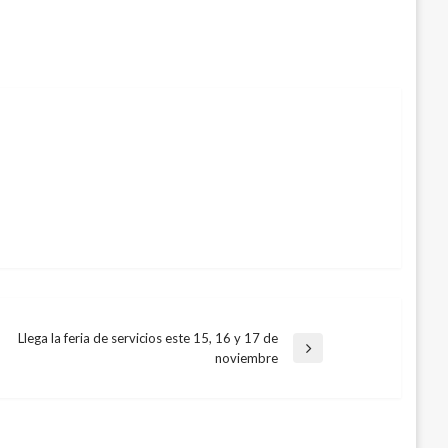
Llega la feria de servicios este 15, 16 y 17 de
Entrada
noviembre
siguiente
 con toda su oferta de servicios a