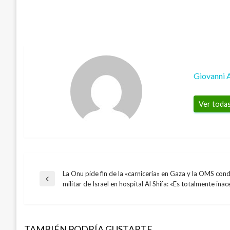
Giovanni 
Ver todas
La Onu pide fin de la «carnicería» en Gaza y la OMS con
Navegación
Entrada
militar de Israel en hospital Al Shifa: «Es totalmente ina
anterior
de
TAMBIÉN PODRÍA GUSTARTE