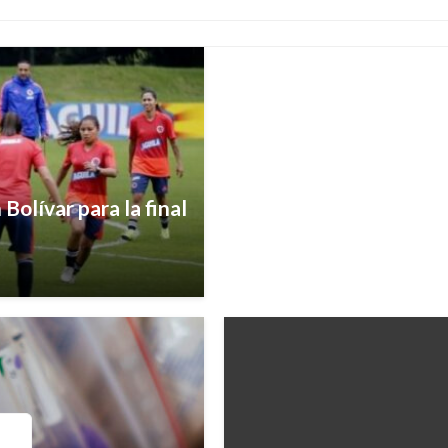
Giovanni Alarcón M.
jueves marzo
olívar para la final