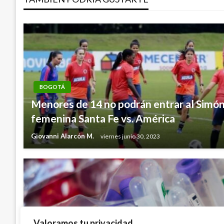
entradas
BOGOTÁ
Menores de 14 no podrán entrar al Simón B
femenina Santa Fe vs. América
Giovanni Alarcón M.
viernes junio 30, 2023
Valoramos tu privacidad.
COVID-19