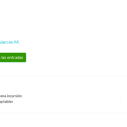
Alarcón M.
 las entradas
dena incursión
ceptable»
BOGOTÁ
SuperCADE Móvil llega
Bosa