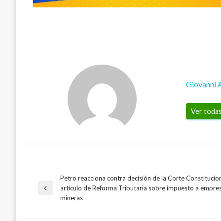
Giovanni 
Ver todas
Petro reacciona contra decisión de la Corte Constituci
Navegación
artículo de Reforma Tributaria sobre impuesto a empres
Entrada
mineras
anterior
de