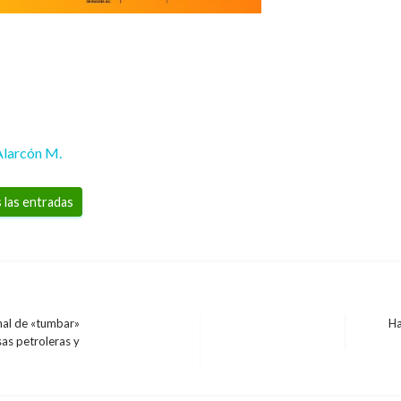
Alarcón M.
 las entradas
onal de «tumbar»
Ha
Entrad
as petroleras y
siguien