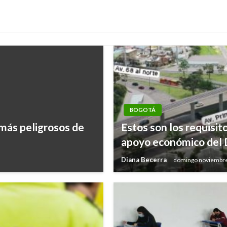
BOGOTÁ
 más peligrosos de
Estos son los requisit
apoyo económico del D
Diana Becerra
domingo noviembre