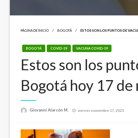
PÁGINA DE INICIO
BOGOTÁ
ESTOS SON LOS PUNTOS DE VACU
BOGOTÁ
COVID-19
VACUNA COVID-19
Estos son los pun
Bogotá hoy 17 de
Publicado
Giovanni Alarcón M.
viernes noviembre 17, 2023
el