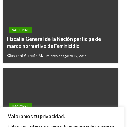
NACIONAL
Fiscalía General de la Nación participa de
marco normativo de Feminicidio
Giovanni Alarcón M.
miércoles agosto 19, 2015
NACIONAL
MinJusticia anuncia plan de choque para
Valoramos tu privacidad.
solucionar hacinamiento carcelario
Utilizamos cookies para mejorar tu experiencia de navegación,