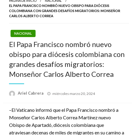
PÁGINA DE INICIO
NACIONAL
EL PAPA FRANCISCO NOMBRÓ NUEVO OBISPO PARA DIÓCESIS
COLOMBIANA CON GRANDES DESAFÍOS MIGRATORIOS: MONSEÑOR
CARLOS ALBERTO CORREA
NACIONAL
El Papa Francisco nombró nuevo
obispo para diócesis colombiana con
grandes desafíos migratorios:
Monseñor Carlos Alberto Correa
Publicado
Ariel Cabrera
miércoles marzo 20, 2024
el
–El Vaticano informó que el Papa Francisco nombró a
Monseñor Carlos Alberto Correa Martínez nuevo
Obispo de Apartadó, diócesis colombiana que
atraviesan decenas de miles de migrantes en su camino a