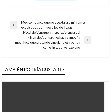
Navegación
México notifica que no aceptará a migrantes
Entrada
expulsados por nueva ley de Texas
de
anterior
Fiscal de Venezuela niega existencia del
entradas
«Tren de Aragua»; rechaza campaña
Entrada
mediática que pretende vincular a esa banda
siguiente
con el Estado venezolano
TAMBIÉN PODRÍA GUSTARTE