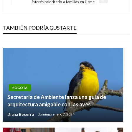
entradas
Entrada
interés prioritario a familias en Usme
siguiente
BOGOTÁ
Desde Concejo advierten que Capital Salud
está en fase terminal
TAMBIÉN PODRÍA GUSTARTE
Iván Briceño
miércoles octubre 17, 2018
BOGOTÁ
Secretaría de Ambiente lanza una guía de
arquitectura amigable con las aves
Diana Becerra
domingo enero 7, 2024