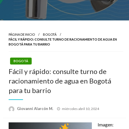
PÁGINA DE INICIO
BOGOTÁ
FÁCIL Y RÁPIDO: CONSULTE TURNO DE RACIONAMIENTO DE AGUA EN
BOGOTÁ PARA TU BARRIO
BOGOTÁ
Fácil y rápido: consulte turno de
racionamiento de agua en Bogotá
para tu barrio
Publicado
Giovanni Alarcón M.
miércoles abril 10, 2024
el
Imagen: