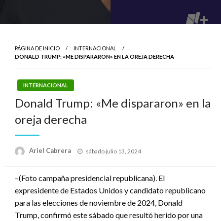
PÁGINA DE INICIO
INTERNACIONAL
DONALD TRUMP: «ME DISPARARON» EN LA OREJA DERECHA
INTERNACIONAL
Donald Trump: «Me dispararon» en la
oreja derecha
Publicado
Ariel Cabrera
sábado julio 13, 2024
el
–(Foto campaña presidencial republicana). El
expresidente de Estados Unidos y candidato republicano
para las elecciones de noviembre de 2024, Donald
Trump, confirmó este sábado que resultó herido por una