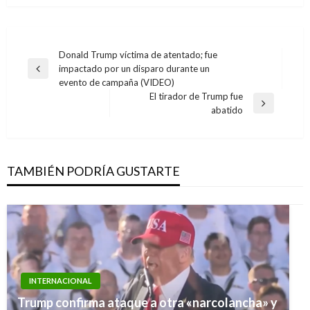
Navegación
Donald Trump víctima de atentado; fue
impactado por un disparo durante un
de
Entrada
evento de campaña (VIDEO)
anterior
entradas
El tirador de Trump fue
Entrada
abatido
siguiente
TAMBIÉN PODRÍA GUSTARTE
INTERNACIONAL
Trump confirma ataque a otra «narcolancha» y