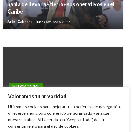
INTERNACIONAL
habla de llevar a «tierra» sus operativos en el
NBC informó que murió el hijo de Osama bin
Caribe
INTERNACIONAL
Laden, líder clave de Al Qaeda
Ariel Cabrera
lunes octubre 6, 2025
ONU respalda la dictadura de Maduro
Manuel Reyes Beltran
miércoles julio 31, 2019
Mary Gomez
viernes enero 11, 2019
INTERNACIONAL
Haití y la unión Latinoamérica-Caribe centran
Valoramos tu privacidad.
la agenda del Grupo de Río
Utilizamos cookies para mejorar tu experiencia de navegación,
ofrecerte anuncios o contenido personalizado y analizar
Iván Briceño
lunes febrero 22, 2010
nuestro tráfico. Al hacer clic en "Aceptar todo", das tu
consentimiento para el uso de cookies.