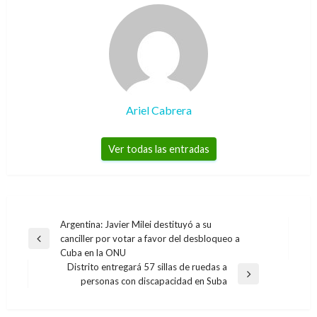
Ariel Cabrera
Ver todas las entradas
Navegación
Argentina: Javier Milei destituyó a su
canciller por votar a favor del desbloqueo a
de
Entrada
Cuba en la ONU
anterior
entradas
Distrito entregará 57 sillas de ruedas a
Entrada
personas con discapacidad en Suba
siguiente