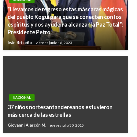
“Llevamos de regreso estas máscaras mágicas
del pueblo Kogui para que se conecten con los
espíritus y nos ayuden a alcanzar la Paz Total”:
Presidente Petro
Iván Briceño
viernes junio 16, 2023
NACIONAL
37 niños nortesantandereanos estuvieron
más cerca de las estrellas
Giovanni Alarcón M.
jueves julio 30, 2015