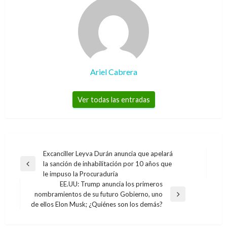
Ariel Cabrera
Ver todas las entradas
Navegación
Excanciller Leyva Durán anuncia que apelará
la sanción de inhabilitación por 10 años que
de
Entrada
le impuso la Procuraduría
anterior
entradas
EE.UU: Trump anuncia los primeros
nombramientos de su futuro Gobierno, uno
Entrada
de ellos Elon Musk; ¿Quiénes son los demás?
siguiente