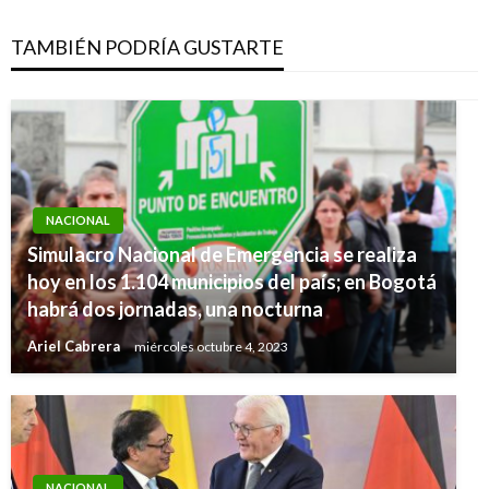
TAMBIÉN PODRÍA GUSTARTE
NACIONAL
Simulacro Nacional de Emergencia se realiza
hoy en los 1.104 municipios del país; en Bogotá
habrá dos jornadas, una nocturna
Ariel Cabrera
miércoles octubre 4, 2023
NACIONAL