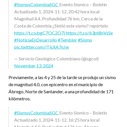
#SismosColombiaSGC
Evento Sísmico – Boletín
Actualizado 1, 2024-11-12, 20:42 hora local
Magnitud 4.4, Profundidad 76 km, Cerca de la
Costa de Colombia ¿Sintió este sismo? repórtelo
https://t.co/pgC7OC2O7j
https://t.co/63pt8nVsSe
#NoticiaEnDesarrollo
#Temblor
#Sismo
pic.twitter.com/iTlsXA7nJw
— Servicio Geológico Colombiano (@sgcol)
November 13, 2024
Previamente, a las 4 y 25 de la tarde se produjo un sismo
de magnitud 4.0, con epicentro en el municipio de
Ábrego, Norte de Santander, a una profundidad de 171
kilómetros.
#SismosColombiaSGC
Evento Sísmico – Boletín
Actualizado 1, 2024-11-12, 16:25 hora local
Magnitud 4.0, Profundidad 171 km, Ábrego –