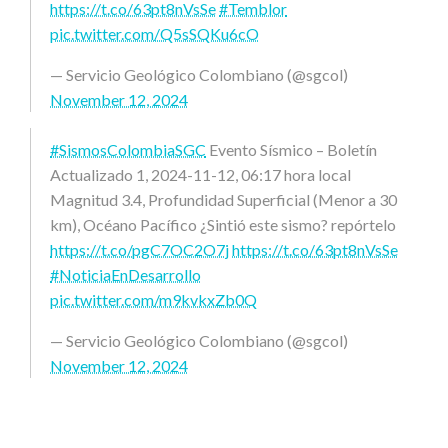
https://t.co/63pt8nVsSe
#Temblor
pic.twitter.com/Q5sSQKu6cO
— Servicio Geológico Colombiano (@sgcol)
November 12, 2024
#SismosColombiaSGC
Evento Sísmico – Boletín
Actualizado 1, 2024-11-12, 06:17 hora local
Magnitud 3.4, Profundidad Superficial (Menor a 30
km), Océano Pacífico ¿Sintió este sismo? repórtelo
https://t.co/pgC7OC2O7j
https://t.co/63pt8nVsSe
#NoticiaEnDesarrollo
pic.twitter.com/m9kvkxZb0Q
— Servicio Geológico Colombiano (@sgcol)
November 12, 2024