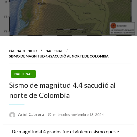
PÁGINA DE INICIO
NACIONAL
SISMO DE MAGNITUD 4.4 SACUDIÓ AL NORTE DE COLOMBIA
NACIONAL
Sismo de magnitud 4.4 sacudió al
norte de Colombia
Publicado
Ariel Cabrera
miércoles noviembre 13, 2024
el
–De magnitud 4.4 grados fue el violento sismo que se