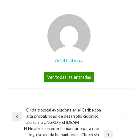
Ariel Cabrera
Ver todas las entradas
Navegación
Onda tropical evoluciona en el Caribe con
alta probabilidad de desarrollo ciclónico,
de
Entrada
alertan la UNGRD y el IDEAM
anterior
entradas
El Eln abre corredor humanitario para que
ingrese ayuda humanitaria al Chocó sin
Entrada