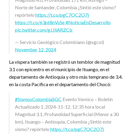
Norte de Santander, Colombia ¿Sintió este sismo?
repórtelo
https://t.co/pgC7OC2O7j
https://t.co/63pt8nVsSe
#NoticiaEnDesarrollo
pic.twitter.com/gJJliARZCb
— Servicio Geológico Colombiano (@sgcol)
November 12, 2024
La víspera también se registró un temblor de magnitud
3.1 con epicentro en el municipio de Ituango, en el
departamento de Antioquia y otro más temprano de 3.4.
en la costa Pacífica en el departamento del Chocó:
#SismosColombiaSGC
Evento Sísmico – Boletín
Actualizado 1, 2024-11-12, 12:35 hora local
Magnitud 3.1, Profundidad Superficial (Menor a 30
km), Ituango – Antioquia, Colombia ¿Sintió este
sismo? repórtelo
https://t.co/pgC7OC2O7j