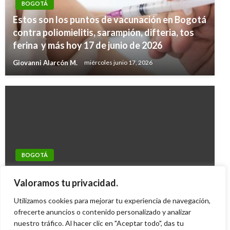
BOGOTÁ
Estos son los puntos de vacunación en Bogotá
contra poliomielitis, sarampión, difteria, tos
ferina y más hoy 17 de junio de 2026
Giovanni Alarcón M.
miércoles junio 17, 2026
BOGOTÁ
BOGOTÁ
Estos son los puntos de vacunación contra
Arranca en firme licitación de La Nueva
Valoramos tu privacidad.
COVID-19 en Bogotá hoy 24 de enero de 2023
Séptima, la obra pública más grande del país
Utilizamos cookies para mejorar tu experiencia de navegación,
Giovanni Alarcón M.
martes enero 24, 2023
ofrecerte anuncios o contenido personalizado y analizar
Giovanni Alarcón M.
lunes octubre 22, 2018
nuestro tráfico. Al hacer clic en "Aceptar todo", das tu