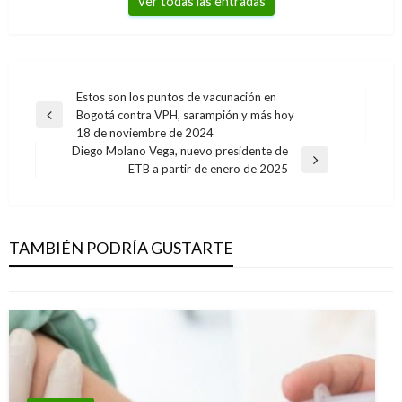
Ver todas las entradas
Navegación
Estos son los puntos de vacunación en
Bogotá contra VPH, sarampión y más hoy
de
Entrada
18 de noviembre de 2024
anterior
entradas
Diego Molano Vega, nuevo presidente de
Entrada
ETB a partir de enero de 2025
siguiente
BOGOTÁ
Comienza restauración de la iglesia del Voto
Nacional
TAMBIÉN PODRÍA GUSTARTE
Manuel Reyes Beltran
sábado noviembre 5, 2016