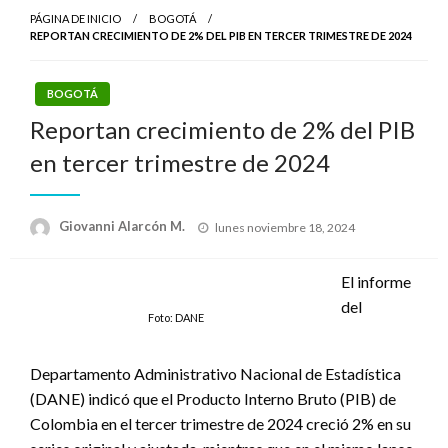
PÁGINA DE INICIO
BOGOTÁ
REPORTAN CRECIMIENTO DE 2% DEL PIB EN TERCER TRIMESTRE DE 2024
BOGOTÁ
Reportan crecimiento de 2% del PIB
en tercer trimestre de 2024
Publicado
Giovanni Alarcón M.
lunes noviembre 18, 2024
el
El informe
del
Foto: DANE
Departamento Administrativo Nacional de Estadística
(DANE) indicó que el Producto Interno Bruto (PIB) de
Colombia en el tercer trimestre de 2024 creció 2% en su