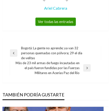
Ariel Cabrera
Ver todas las entradas
Navegación
Bogotá: La gente no aprende; ya van 32
personas quemadas con pólvora; 29 el día
de
Entrada
de velitas
anterior
entradas
Más de 23 mil armas de fuego incautadas en
el país fueron fundidas por las Fuerzas
Entrada
Militares en Acerías Paz del Río
siguiente
TAMBIÉN PODRÍA GUSTARTE