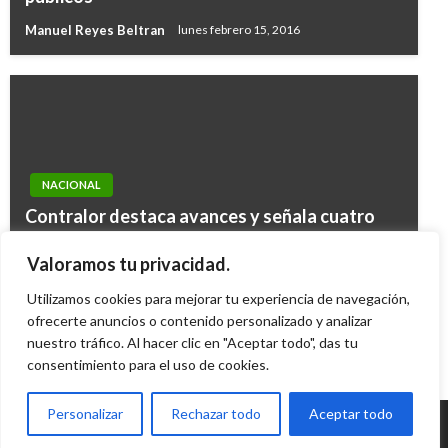
Manuel Reyes Beltran
lunes febrero 15, 2016
NACIONAL
Contralor destaca avances y señala cuatro
lunares a corregir del nuevo sistema de
NACIONAL
Valoramos tu privacidad.
regalías
ICETEX inicia cobros de cartera telefónicos
Utilizamos cookies para mejorar tu experiencia de navegación,
Giovanni Alarcón M.
miércoles noviembre 11, 2015
Iván Briceño
ofrecerte anuncios o contenido personalizado y analizar
viernes octubre 5, 2018
nuestro tráfico. Al hacer clic en "Aceptar todo", das tu
consentimiento para el uso de cookies.
Personalizar
Rechazar todo
Aceptar todo
© Radio Santa Fe 1070 am