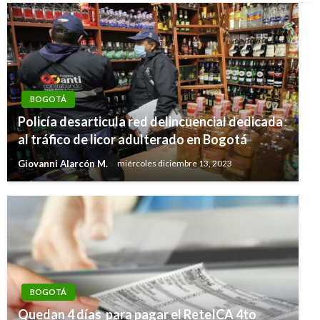
BOGOTÁ
Policía desarticula red delincuencial dedicada
al tráfico de licor adulterado en Bogotá
Giovanni Alarcón M.
miércoles diciembre 13, 2023
BOGOTÁ
Quedan 4 días para pagar el ReteICA 4to