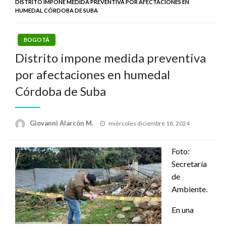
DISTRITO IMPONE MEDIDA PREVENTIVA POR AFECTACIONES EN
HUMEDAL CÓRDOBA DE SUBA
BOGOTÁ
Distrito impone medida preventiva
por afectaciones en humedal
Córdoba de Suba
Publicado
Giovanni Alarcón M.
miércoles diciembre 18, 2024
el
Foto:
Secretaría
de
Ambiente.
En una