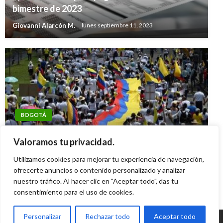
bimestre de 2023
Giovanni Alarcón M.
lunes septiembre 11, 2023
BOGOTÁ
BOGOTÁ
Ojo con las marchas y manifestaciones en
Reportan que hay 78 colegios en riesgo por
Valoramos tu privacidad.
Bogotá este 7, 8 y 9 de agosto de 2025
redes de microtráfico en Bogotá
Utilizamos cookies para mejorar tu experiencia de navegación,
Diana Becerra
jueves agosto 7, 2025
ofrecerte anuncios o contenido personalizado y analizar
Andres Felipe Gama
viernes septiembre 9, 2016
nuestro tráfico. Al hacer clic en "Aceptar todo", das tu
consentimiento para el uso de cookies.
Personalizar
Rechazar todo
Aceptar todo