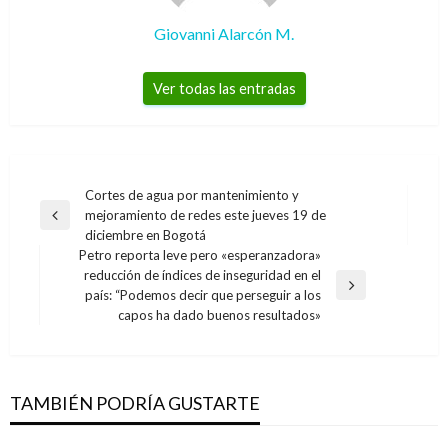
Giovanni Alarcón M.
Ver todas las entradas
Navegación
Cortes de agua por mantenimiento y
mejoramiento de redes este jueves 19 de
de
Entrada
diciembre en Bogotá
anterior
entradas
Petro reporta leve pero «esperanzadora»
reducción de índices de inseguridad en el
Entrada
país: “Podemos decir que perseguir a los
siguiente
capos ha dado buenos resultados»
TAMBIÉN PODRÍA GUSTARTE