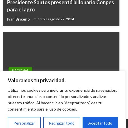
Presidente Santos presentó billonario Conpes
para el agro
Iván Briceño
miércoles agosto 27, 2014
NACIONAL
Concejal de Bucaramanga fue sorprendido
Valoramos tu privacidad.
conduciendo borracho
Utilizamos cookies para mejorar tu experiencia de navegación,
Ariel Cabrera
ofrecerte anuncios o contenido personalizado y analizar
miércoles julio 18, 2012
nuestro tráfico. Al hacer clic en "Aceptar todo", das tu
consentimiento para el uso de cookies.
Personalizar
Rechazar todo
Aceptar todo
© Radio Santa Fe 1070 am