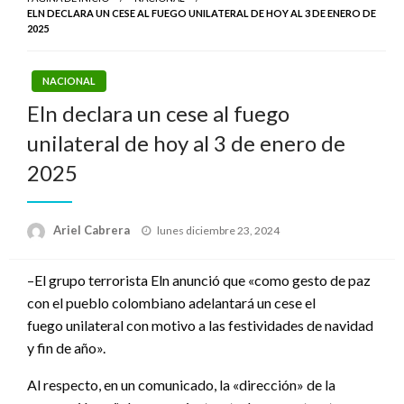
ELN DECLARA UN CESE AL FUEGO UNILATERAL DE HOY AL 3 DE ENERO DE
2025
NACIONAL
Eln declara un cese al fuego
unilateral de hoy al 3 de enero de
2025
Publicado
Ariel Cabrera
lunes diciembre 23, 2024
el
–El grupo terrorista Eln anunció que «como gesto de paz
con el pueblo colombiano adelantará un cese el
fuego unilateral con motivo a las festividades de navidad
y fin de año».
Al respecto, en un comunicado, la «dirección» de la