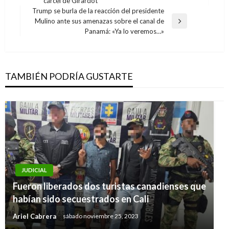
cárcel de Girardot
anterior
entradas
Trump se burla de la reacción del presidente
Mulino ante sus amenazas sobre el canal de
Entrada
Panamá: «Ya lo veremos…»
siguiente
TAMBIÉN PODRÍA GUSTARTE
JUDICIAL
Fueron liberados dos turistas canadienses que
habían sido secuestrados en Cali
Ariel Cabrera
sábado noviembre 25, 2023