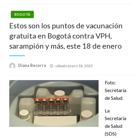
BOGOTÁ
Estos son los puntos de vacunación
gratuita en Bogotá contra VPH,
sarampión y más, este 18 de enero
Publicado
Diana Becerra
sábado enero 18, 2025
el
Foto:
Secretaría
de Salud.
La
Secretaría
de Salud
(SDS)