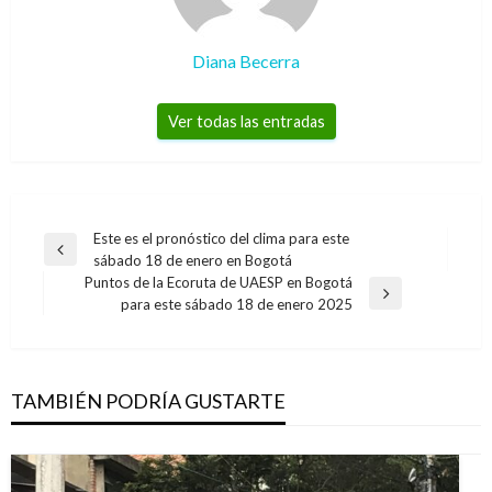
Diana Becerra
Ver todas las entradas
Navegación
Este es el pronóstico del clima para este
Entrada
sábado 18 de enero en Bogotá
de
anterior
Puntos de la Ecoruta de UAESP en Bogotá
entradas
Entrada
para este sábado 18 de enero 2025
siguiente
TAMBIÉN PODRÍA GUSTARTE