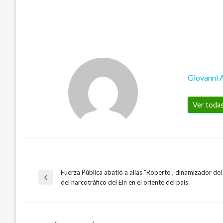
Giovanni 
Ver todas
Fuerza Pública abatió a alias “Roberto”, dinamizador del 
Navegación
Entrada
del narcotráfico del Eln en el oriente del país
anterior
de