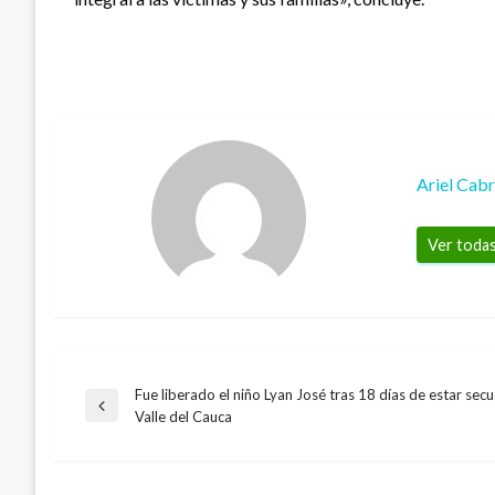
Ariel Cab
Ver todas
Fue liberado el niño Lyan José tras 18 días de estar sec
Navegación
Entrada
Valle del Cauca
anterior
de