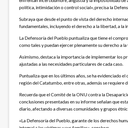
enfrentan incertidumbre, angustia y la imposibilidad de 
política, intimidación o control social», precisa la Defens
Subraya que desde el punto de vista del derecho interna
fundamentales, incluyendo el derecho a la libertad, a la i
La Defensoría del Pueblo puntualiza que tiene el compro
como tales y puedan ejercer plenamente su derecho a la ve
Asimismo, destaca la importancia de implementar los pro
ajustadas a las necesidades particulares de cada caso.
Puntualiza que en los últimos años, se ha evidenciado el
región del Catatumbo, entre otras, además se requiere 
Recuerda que el Comité de la ONU contra la Desaparició
conclusiones presentadas en su informe señalan que esta 
diario, afectando a diversas comunidades y grupos étnic
«La Defensoría del Pueblo, garante de los derechos huma
integral a las víctimas y sus familias», concluye.