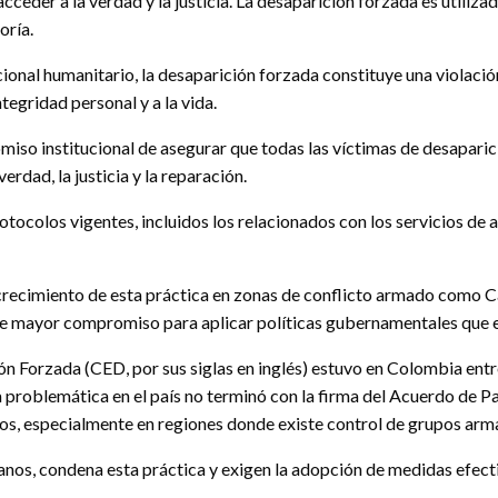
acceder a la verdad y la justicia. La desaparición forzada es utili
oría.
cional humanitario, la desaparición forzada constituye una violaci
ntegridad personal y a la vida.
miso institucional de asegurar que todas las víctimas de desaparic
rdad, la justicia y la reparación.
tocolos vigentes, incluidos los relacionados con los servicios de 
 crecimiento de esta práctica en zonas de conflicto armado como Ca
de mayor compromiso para aplicar políticas gubernamentales que ev
n Forzada (CED, por sus siglas en inglés) estuvo en Colombia ent
problemática en el país no terminó con la firma del Acuerdo de Paz
os, especialmente en regiones donde existe control de grupos arma
nos, condena esta práctica y exigen la adopción de medidas efectiv