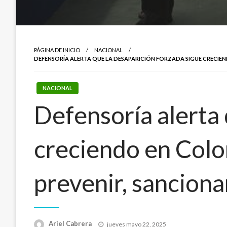
PÁGINA DE INICIO
NACIONAL
DEFENSORÍA ALERTA QUE LA DESAPARICIÓN FORZADA SIGUE CRECIEN
NACIONAL
Defensoría alerta 
creciendo en Colo
prevenir, sanciona
Publicado
Ariel Cabrera
jueves mayo 22, 2025