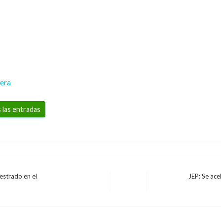
rera
 las entradas
uestrado en el
JEP: Se ace
Entrada
siguiente