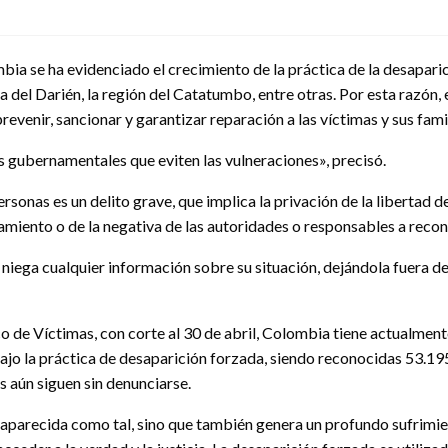
bia se ha evidenciado el crecimiento de la práctica de la desapari
el Darién, la región del Catatumbo, entre otras. Por esta razón, e
enir, sancionar y garantizar reparación a las víctimas y sus famil
 gubernamentales que eviten las vulneraciones», precisó.
rsonas es un delito grave, que implica la privación de la libertad 
amiento o de la negativa de las autoridades o responsables a recon
niega cualquier información sobre su situación, dejándola fuera del
o de Víctimas, con corte al 30 de abril, Colombia tiene actualmen
jo la práctica de desaparición forzada, siendo reconocidas 53.19
s aún siguen sin denunciarse.
saparecida como tal, sino que también genera un profundo sufrimien