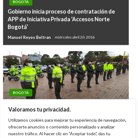
BOGOTÁ
Gobierno inicia proceso de contratación de
APP de Iniciativa Privada ‘Accesos Norte
Bogotá’
Manuel Reyes Beltran
miércoles abril 20, 2016
BOGOTÁ
BOGOTÁ
Concejo le pone la lupa al Secretario de
Distrito inició campañas y trabajos para evitar
Valoramos tu privacidad.
Seguridad de Bogotá
enfrentamientos entre barristas en Bogotá
Utilizamos cookies para mejorar tu experiencia de navegación,
Iván Briceño
jueves abril 15, 2021
Andres Felipe Gama
ofrecerte anuncios o contenido personalizado y analizar
viernes julio 8, 2016
nuestro tráfico. Al hacer clic en "Aceptar todo", das tu