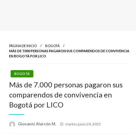
PÁGINA DE INICIO
BOGOTÁ
MÁS DE 7.000 PERSONAS PAGARON SUS COMPARENDOS DE CONVIVENCIA
EN BOGOTÁ POR LICO
BOGOTÁ
Más de 7.000 personas pagaron sus
comparendos de convivencia en
Bogotá por LICO
Publicado
Giovanni Alarcón M.
martes junio 24, 2025
el