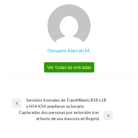
Giovanni Alarcón M.
Ver todas las entradas
Navegación
Servicios troncales de TransMilenio B18-L18
Entrada
y H54-K54 ampliaron su horario
de
anterior
Capturadas dos personas por extorsión tras
entradas
Entrada
el hurto de una mascota en Bogotá
siguiente