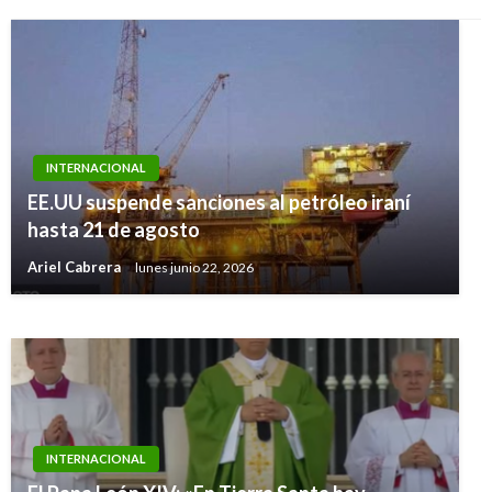
INTERNACIONAL
INTERNACIONAL
EE.UU suspende sanciones al petróleo iraní
Descartan alerta de tsunami tras sismo de 6
hasta 21 de agosto
grados en Japón
Ariel Cabrera
lunes junio 22, 2026
Iván Briceño
martes marzo 27, 2012
INTERNACIONAL
INTERNACIONAL