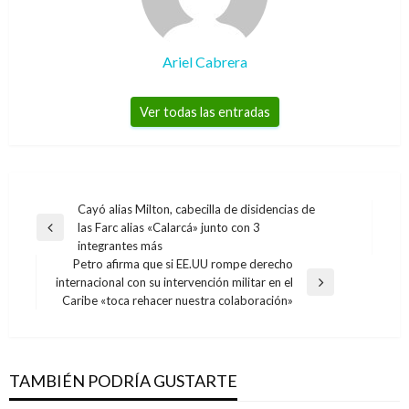
Ariel Cabrera
Ver todas las entradas
Navegación
Cayó alias Milton, cabecilla de disidencias de
las Farc alias «Calarcá» junto con 3
de
Entrada
integrantes más
anterior
entradas
Petro afirma que si EE.UU rompe derecho
internacional con su intervención militar en el
Entrada
Caribe «toca rehacer nuestra colaboración»
siguiente
TAMBIÉN PODRÍA GUSTARTE