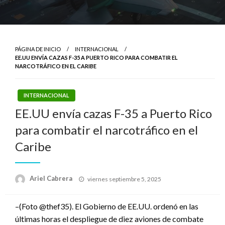
PÁGINA DE INICIO
INTERNACIONAL
EE.UU ENVÍA CAZAS F-35 A PUERTO RICO PARA COMBATIR EL
NARCOTRÁFICO EN EL CARIBE
INTERNACIONAL
EE.UU envía cazas F-35 a Puerto Rico
para combatir el narcotráfico en el
Caribe
Publicado
Ariel Cabrera
viernes septiembre 5, 2025
el
–(Foto @thef35). El Gobierno de EE.UU. ordenó en las
últimas horas el despliegue de diez aviones de combate