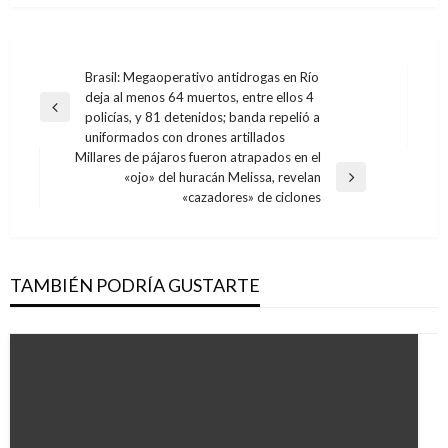
Navegación
Brasil: Megaoperativo antidrogas en Río
deja al menos 64 muertos, entre ellos 4
de
Entrada
policías, y 81 detenidos; banda repelió a
entradas
anterior
uniformados con drones artillados
Millares de pájaros fueron atrapados en el
«ojo» del huracán Melissa, revelan
Entrada
«cazadores» de ciclones
siguiente
TAMBIÉN PODRÍA GUSTARTE