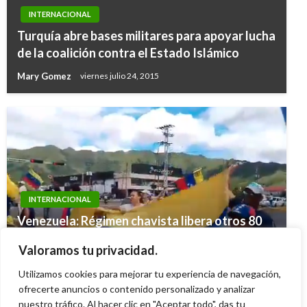
INTERNACIONAL
Turquía abre bases militares para apoyar lucha
de la coalición contra el Estado Islámico
Mary Gomez
viernes julio 24, 2015
INTERNACIONAL
CIENCIA Y TECNOLOGÍA
Venezuela: Régimen chavista libera otros 80
INTERNACIONAL
Implante permitió a niña de 10 años escuchar
presos políticos
Avanza en EE.UU. plan contra inmigrantes
Valoramos tu privacidad.
por primera vez
Ariel Cabrera
lunes enero 26, 2026
ilegales ordenada por el presidente Trump
Utilizamos cookies para mejorar tu experiencia de navegación,
Geovany Quintero Gómez
miércoles mayo 30, 2012
Ariel Cabrera
ofrecerte anuncios o contenido personalizado y analizar
domingo febrero 12, 2017
nuestro tráfico. Al hacer clic en "Aceptar todo", das tu