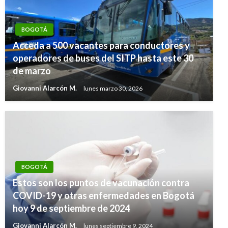
BOGOTÁ
Acceda a 500 vacantes para conductores y
operadores de buses del SITP hasta este 30
de marzo
Giovanni Alarcón M.
lunes marzo 30, 2026
BOGOTÁ
Estos son los puntos de vacunación contra
COVID-19 y otras enfermedades en Bogotá
hoy 9 de septiembre de 2024
Giovanni Alarcón M.
lunes septiembre 9, 2024