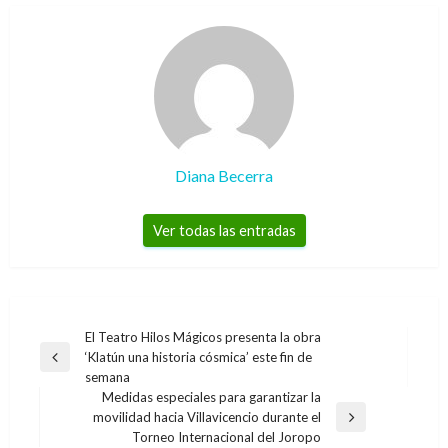
Diana Becerra
Ver todas las entradas
Navegación
El Teatro Hilos Mágicos presenta la obra
‘Klatún una historia cósmica’ este fin de
de
Entrada
semana
anterior
entradas
Medidas especiales para garantizar la
movilidad hacia Villavicencio durante el
Entrada
Torneo Internacional del Joropo
siguiente