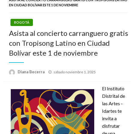
EN CIUDAD BOLÍVAR ESTE 1 DE NOVIEMBRE
BOGOTÁ
Asista al concierto carranguero gratis
con Tropisong Latino en Ciudad
Bolívar este 1 de noviembre
Publicado
Diana Becerra
sábado noviembre 1, 2025
el
El Instituto
Distrital de
las Artes -
Idartes te
invita a
disfrutar
de una