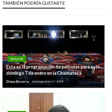
grafitero
TAMBIÉN PODRÍA GUSTARTE
en manifestaciones
Manuel Reyes Beltran
jueves octubre 20, 2016
Giovanni Alarcón M.
viernes septiembre 27, 2019
BOGOTÁ
Esta es la programación de películas para este
domingo 7 de enero en la Cinemateca
Diana Becerra
domingo enero 7, 2024