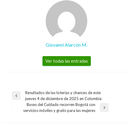
Giovanni Alarcón M.
Ver todas las entradas
Navegación
Resultados de las loterías y chances de este
Entrada
jueves 4 de diciembre de 2025 en Colombia
de
anterior
Buses del Cuidado recorren Bogotá con
entradas
Entrada
servicios móviles y gratis para las mujeres
siguiente
BOGOTÁ
BOGOTÁ
No aparece patrullero condenado por caso de
Bogotá cuenta con un protocolo para conciliar