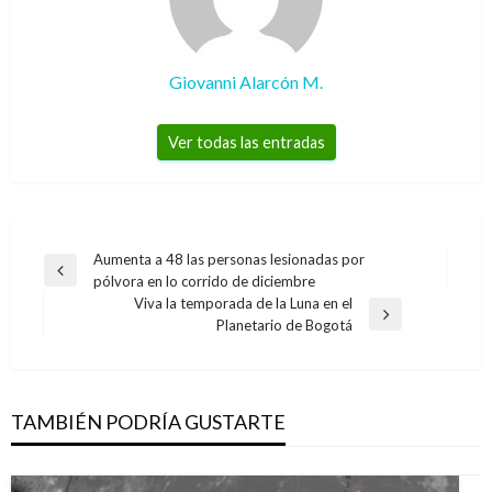
Giovanni Alarcón M.
Ver todas las entradas
Navegación
Aumenta a 48 las personas lesionadas por
Entrada
pólvora en lo corrido de diciembre
de
anterior
Viva la temporada de la Luna en el
entradas
Entrada
Planetario de Bogotá
siguiente
TAMBIÉN PODRÍA GUSTARTE