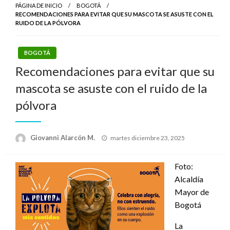
PÁGINA DE INICIO
BOGOTÁ
RECOMENDACIONES PARA EVITAR QUE SU MASCOTA SE ASUSTE CON EL
RUIDO DE LA PÓLVORA
BOGOTÁ
Recomendaciones para evitar que su
mascota se asuste con el ruido de la
pólvora
Publicado
Giovanni Alarcón M.
martes diciembre 23, 2025
el
Foto:
Alcaldía
Mayor de
Bogotá
La