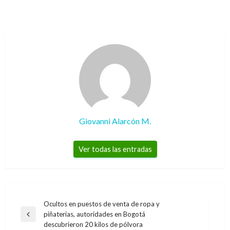
Giovanni Alarcón M.
Ver todas las entradas
Navegación
Ocultos en puestos de venta de ropa y
piñaterias, autoridades en Bogotá
de
Entrada
descubrieron 20 kilos de pólvora
anterior