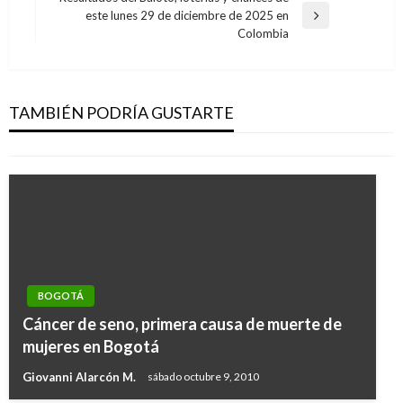
anterior
este lunes 29 de diciembre de 2025 en
entradas
Entrada
BOGOTÁ
Colombia
siguiente
Bogotá requiere presencia del Gobierno
Nacional para afrontar crisis humanitaria de
venezolanos
TAMBIÉN PODRÍA GUSTARTE
Manuel Reyes Beltran
miércoles febrero 13, 2019
BOGOTÁ
Cáncer de seno, primera causa de muerte de
mujeres en Bogotá
Giovanni Alarcón M.
sábado octubre 9, 2010