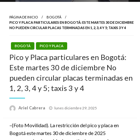
PÁGINA DE INICIO
BOGOTÁ
PICO Y PLACA PARTICULARES EN BOGOTÁ: ESTE MARTES 30 DE DICIEMBRE
NO PUEDEN CIRCULAR PLACAS TERMINADAS EN 1, 2, 3, 4 Y 5; TAXIS 3 Y 4
BOGOTÁ
PICO Y PLACA
Pico y Placa particulares en Bogotá:
Este martes 30 de diciembre No
pueden circular placas terminadas en
1, 2, 3, 4 y 5; taxis 3 y 4
Publicado
Ariel Cabrera
lunes diciembre 29, 2025
el
–(Foto Movilidad). La restricción del pico y placa en
Bogotá este martes 30 de diciembre de 2025