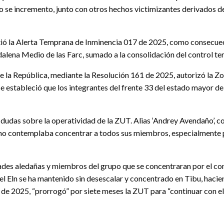
o se incremento, junto con otros hechos victimizantes derivados d
ió la Alerta Temprana de Inminencia 017 de 2025, como consecueci
alena Medio de las Farc, sumado a la consolidación del control terri
 de la República, mediante la Resolución 161 de 2025, autorizó la 
 se estableció que los integrantes del frente 33 del estado mayor d
dudas sobre la operatividad de la ZUT. Alias ‘Andrey Avendaño’, c
 no contemplaba concentrar a todos sus miembros, especialmente po
ades aledañas y miembros del grupo que se concentraran por el con
 y el Eln se ha mantenido sin desescalar y concentrado en Tibu, hac
e 2025, “prorrogó” por siete meses la ZUT para “continuar con el a