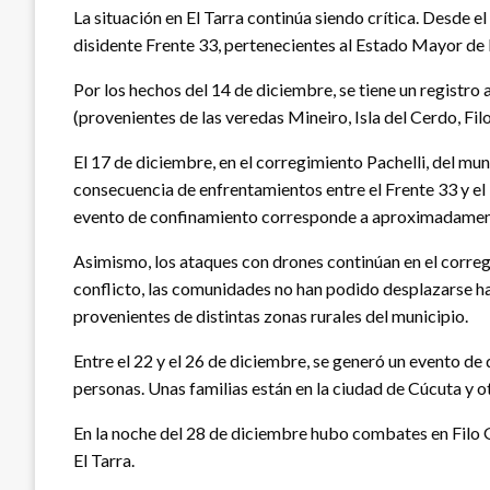
La situación en El Tarra continúa siendo crítica. Desde e
disidente Frente 33, pertenecientes al Estado Mayor de 
Por los hechos del 14 de diciembre, se tiene un registro
(provenientes de las veredas Mineiro, Isla del Cerdo, Fil
El 17 de diciembre, en el corregimiento Pachelli, del m
consecuencia de enfrentamientos entre el Frente 33 y el 
evento de confinamiento corresponde a aproximadamente
Asimismo, los ataques con drones continúan en el corregi
conflicto, las comunidades no han podido desplazarse ha
provenientes de distintas zonas rurales del municipio.
Entre el 22 y el 26 de diciembre, se generó un evento d
personas. Unas familias están en la ciudad de Cúcuta y ot
En la noche del 28 de diciembre hubo combates en Filo Gr
El Tarra.