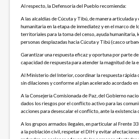
Al respecto, la Defensoría del Pueblo recomienda:
A las alcaldías de Cúcuta y Tibú, de manera articulada y 
humanitaria en la etapa de inmediatez y en el marco de 
territoriales para la toma del censo, ayuda humanitaria,
personas desplazadas hacia Cúcuta y Tibú (casco urban
Garantizar una respuesta eficaz y oportuna por parte de 
capacidad de respuesta para atender la magnitud de la 
Al Ministerio del Interior, coordinar la respuesta rápi
sin dilaciones y conforme al plan acelerado acordado en 
A la Consejería Comisionada de Paz, del Gobierno nacion
dados los riesgos por el conflicto activo para las comu
acciones para desescalar el conflicto, ante la existencia
A los grupos armados ilegales, en particular al Frente 
a la población civil, respetar el DIH y evitar afectacio