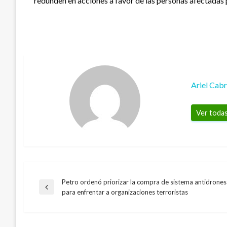
redunden en acciones a favor de las personas afectadas p
Ariel Cab
Ver todas
Petro ordenó priorizar la compra de sistema antidrones
Navegación
Entrada
para enfrentar a organizaciones terroristas
anterior
de