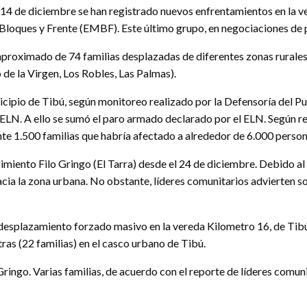
l 14 de diciembre se han registrado nuevos enfrentamientos en la ve
Bloques y Frente (EMBF). Este último grupo, en negociaciones de 
 aproximado de 74 familias desplazadas de diferentes zonas rurales
o de la Virgen, Los Robles, Las Palmas).
unicipio de Tibú, según monitoreo realizado por la Defensoría del 
ELN. A ello se sumó el paro armado declarado por el ELN. Según repo
 1.500 familias que habría afectado a alrededor de 6.000 persona
miento Filo Gringo (El Tarra) desde el 24 de diciembre. Debido al a
cia la zona urbana. No obstante, líderes comunitarios advierten 
e desplazamiento forzado masivo en la vereda Kilometro 16, de Tib
ras (22 familias) en el casco urbano de Tibú.
ingo. Varias familias, de acuerdo con el reporte de líderes comuni