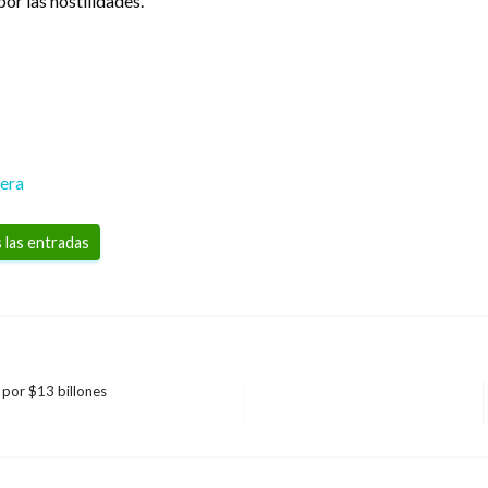
or las hostilidades.
rera
 las entradas
 por $13 billones