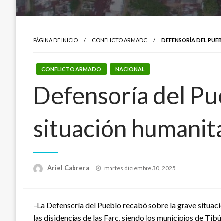
PÁGINA DE INICIO
CONFLICTO ARMADO
DEFENSORÍA DEL PUE
CONFLICTO ARMADO
NACIONAL
Defensoría del Pu
situación humanit
Publicado
Ariel Cabrera
martes diciembre 30, 2025
el
–La Defensoría del Pueblo recabó sobre la grave situación
las disidencias de las Farc, siendo los municipios de Ti