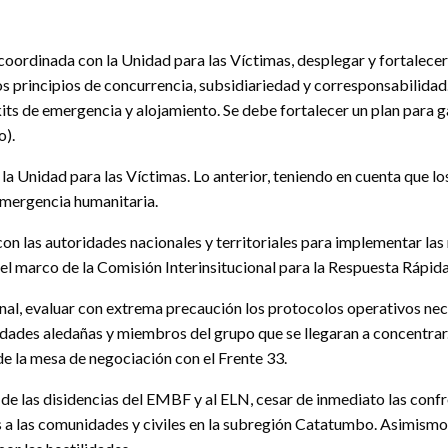
coordinada con la Unidad para las Víctimas, desplegar y fortalecer 
los principios de concurrencia, subsidiariedad y corresponsabilida
 kits de emergencia y alojamiento. Se debe fortalecer un plan para 
o).
la Unidad para las Víctimas. Lo anterior, teniendo en cuenta que lo
emergencia humanitaria.
da con las autoridades nacionales y territoriales para implementar
el marco de la Comisión Interinsitucional para la Respuesta Rápida
al, evaluar con extrema precaución los protocolos operativos neces
nidades aledañas y miembros del grupo que se llegaran a concentra
 de la mesa de negociación con el Frente 33.
33 de las disidencias del EMBF y al ELN, cesar de inmediato las co
nes a las comunidades y civiles en la subregión Catatumbo. Asimismo