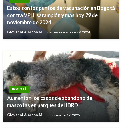
BOGOTÁ
Estos son los puntos de vacunación en Bogotá
Viajó la delegación que representará a Bogotá
contra VPH, sarampión y más hoy 29 de
en los XXXI Juegos Intercolegiados
noviembre de 2024
Nacionales en la Categoría B
Giovanni Alarcón M.
viernes noviembre 29, 2024
Giovanni Alarcón M.
lunes octubre 11, 2010
BOGOTÁ
Aumentan los casos de abandono de
mascotas en parques del IDRD
Giovanni Alarcón M.
lunes marzo 17, 2025