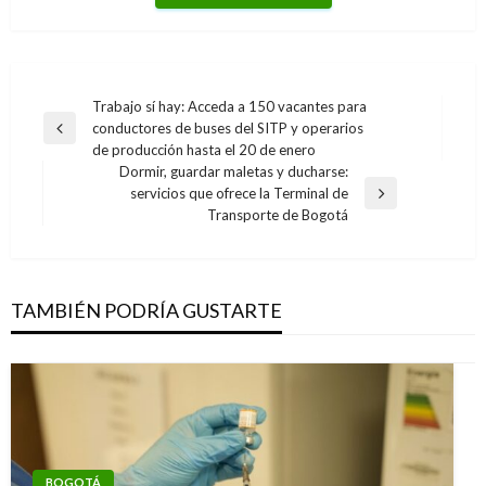
Navegación
Trabajo sí hay: Acceda a 150 vacantes para
conductores de buses del SITP y operarios
de
Entrada
de producción hasta el 20 de enero
anterior
entradas
Dormir, guardar maletas y ducharse:
servicios que ofrece la Terminal de
Entrada
Transporte de Bogotá
siguiente
TAMBIÉN PODRÍA GUSTARTE
BOGOTÁ