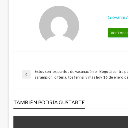
Giovanni 
Ver todas
Estos son los puntos de vacunación en Bogotá contra pol
Navegación
Entrada
sarampión, difteria, tos ferina y más hoy 16 de enero 
anterior
de
TAMBIÉN PODRÍA GUSTARTE
entradas