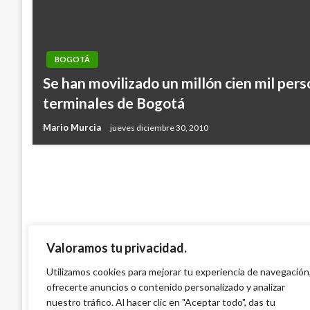
BOGOTÁ
BOGOTÁ
Se han movilizado un millón cien mil pers
Alcalde Peñalosa entregó Jardín Infantil
terminales de Bogotá
beneficiará a 174 niños
Mario Murcia
jueves diciembre 30, 2010
Andres Felipe Gama
jueves abril 20, 2017
Valoramos tu privacidad.
Utilizamos cookies para mejorar tu experiencia de navegación
ofrecerte anuncios o contenido personalizado y analizar
nuestro tráfico. Al hacer clic en "Aceptar todo", das tu