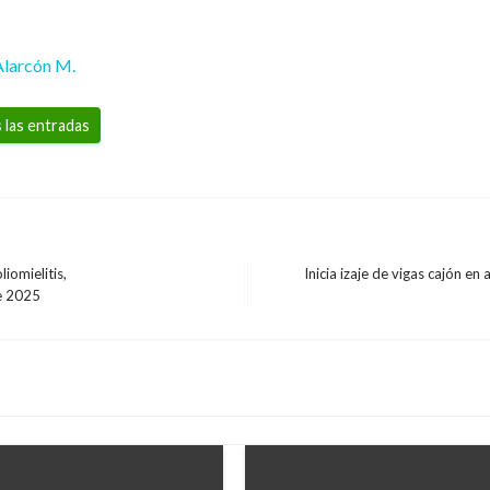
Alarcón M.
 las entradas
iomielitis,
Inicia izaje de vigas cajón e
Entrada
de 2025
siguiente