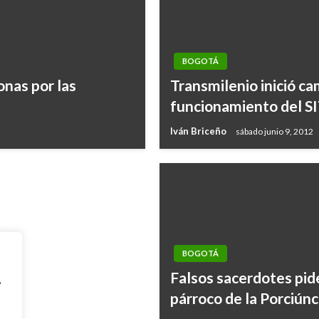
BOGOTÁ
onas por las
Transmilenio inició ca
 en Engativá que
funcionamiento del S
Iván Briceño
sábado junio 9, 2012
BOGOTÁ
Falsos sacerdotes pid
,
párroco de la Porciúnc