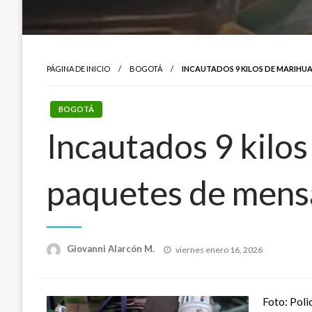
PÁGINA DE INICIO
BOGOTÁ
INCAUTADOS 9 KILOS DE MARIHU
BOGOTÁ
Incautados 9 kilo
paquetes de mensa
Publicado
Giovanni Alarcón M.
viernes enero 16, 2026
el
Foto: Poli