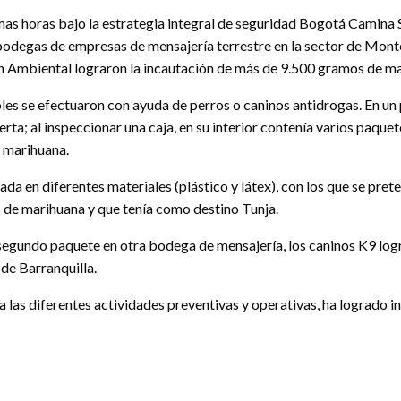
imas horas bajo la estrategia integral de seguridad Bogotá Camina S
bodegas de empresas de mensajería terrestre en la sector de Mont
 Ambiental lograron la incautación de más de 9.500 gramos de ma
les se efectuaron con ayuda de perros o caninos antidrogas. En un 
erta; al inspeccionar una caja, en su interior contenía varios paquete
a marihuana.
 en diferentes materiales (plástico y látex), con los que se preten
 de marihuana y que tenía como destino Tunja.
n segundo paquete en otra bodega de mensajería, los caninos K9 lo
de Barranquilla.
 a las diferentes actividades preventivas y operativas, ha lograd