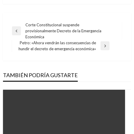
Navegación
Corte Constitucional suspende
provisionalmente Decreto de la Emergencia
de
Entrada
Económica
anterior
entradas
Petro: «Ahora vendrán las consecuencias de
Entrada
hundir el decreto de emergencia económica»
siguiente
TAMBIÉN PODRÍA GUSTARTE