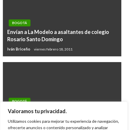
BOGOTÁ
Envían a La Modelo a asaltantes de colegio
Rosario Santo Domingo
Iván Briceño
viernes febrero 18, 2011
BOGOTÁ
Por celos un sujeto tuvo como rehenes a sus
Valoramos tu privacidad.
suegros 7 horas
Utilizamos cookies para mejorar tu experiencia de navegación,
Ariel Cabrera
ofrecerte anuncios o contenido personalizado y analizar
jueves noviembre 17, 2011