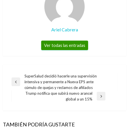
Ariel Cabrera
Ver todas las entradas
Navegación
SuperSalud decidió hacerle una supervisión
intensiva y permanente a Nueva EPS ante
de
Entrada
cúmulo de quejas y reclamos de afiliados
anterior
entradas
Trump notifica que subirá nuevo arancel
Entrada
global a un 15%
siguiente
TAMBIÉN PODRÍA GUSTARTE