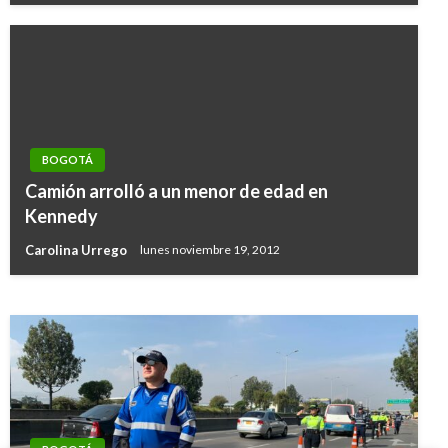
BOGOTÁ
BOGOTÁ
Camión arrolló a un menor de edad en
El 84% del presupuesto de Bogotá se
Kennedy
destinará para inversión
Carolina Urrego
lunes noviembre 19, 2012
Giovanni Alarcón M.
lunes noviembre 30, 2020