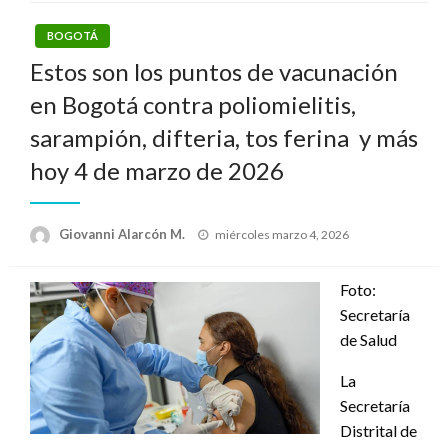
BOGOTÁ
Estos son los puntos de vacunación
en Bogotá contra poliomielitis,
sarampión, difteria, tos ferina y más
hoy 4 de marzo de 2026
Publicado
Giovanni Alarcón M.
miércoles marzo 4, 2026
el
Foto:
Secretaría
de Salud
La
Secretaría
Distrital de