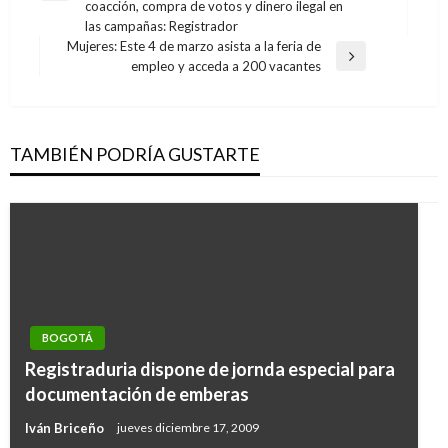
entradas
coacción, compra de votos y dinero ilegal en
anterior
las campañas: Registrador
Mujeres: Este 4 de marzo asista a la feria de
Entrada
empleo y acceda a 200 vacantes
siguiente
TAMBIÉN PODRÍA GUSTARTE
BOGOTÁ
Registraduria dispone de jornda especial para
documentación de emberas
Iván Briceño
jueves diciembre 17, 2009